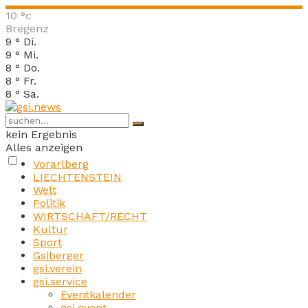
10
°c
Bregenz
9
°
Di.
9
°
Mi.
8
°
Do.
8
°
Fr.
8
°
Sa.
kein Ergebnis
Alles anzeigen
Vorarlberg
LIECHTENSTEIN
Welt
Politik
WIRTSCHAFT/RECHT
Kultur
Sport
Gsiberger
gsi.verein
gsi.service
Eventkalender
gsi.event