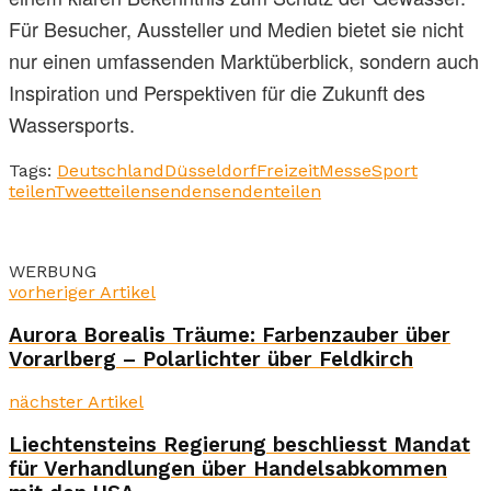
Für Besucher, Aussteller und Medien bietet sie nicht
nur einen umfassenden Marktüberblick, sondern auch
Inspiration und Perspektiven für die Zukunft des
Wassersports.
Tags:
Deutschland
Düsseldorf
Freizeit
Messe
Sport
teilen
Tweet
teilen
senden
senden
teilen
WERBUNG
vorheriger Artikel
Aurora Borealis Träume: Farbenzauber über
Vorarlberg – Polarlichter über Feldkirch
nächster Artikel
Liechtensteins Regierung beschliesst Mandat
für Verhandlungen über Handelsabkommen