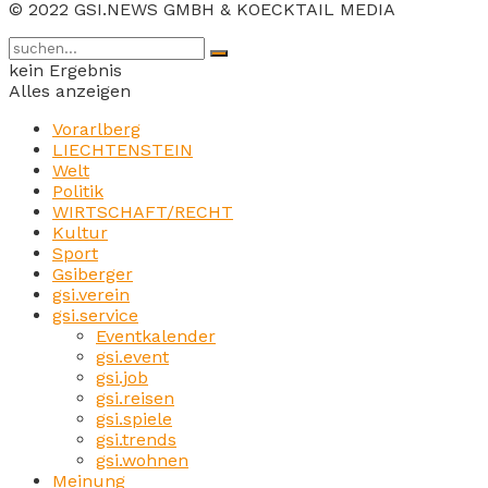
© 2022 GSI.NEWS GMBH & KOECKTAIL MEDIA
kein Ergebnis
Alles anzeigen
Vorarlberg
LIECHTENSTEIN
Welt
Politik
WIRTSCHAFT/RECHT
Kultur
Sport
Gsiberger
gsi.verein
gsi.service
Eventkalender
gsi.event
gsi.job
gsi.reisen
gsi.spiele
gsi.trends
gsi.wohnen
Meinung