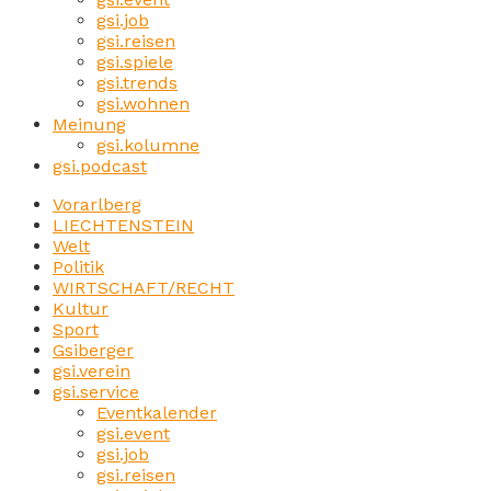
gsi.job
gsi.reisen
gsi.spiele
gsi.trends
gsi.wohnen
Meinung
gsi.kolumne
gsi.podcast
Vorarlberg
LIECHTENSTEIN
Welt
Politik
WIRTSCHAFT/RECHT
Kultur
Sport
Gsiberger
gsi.verein
gsi.service
Eventkalender
gsi.event
gsi.job
gsi.reisen