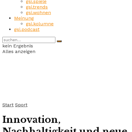
gsi.spiele
gsi.trends
gsi.wohnen
Meinung
gsi.kolumne
gsi.podcast
kein Ergebnis
Alles anzeigen
Start
Sport
Innovation,
Nachhaltigkeit und neue