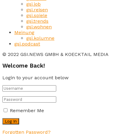
gsi.job
gsi.reisen
gsi.spiele
gsi.trends
gsi.wohnen
Meinung
gsi.kolumne
gsi.podcast
© 2022 GSI.NEWS GMBH & KOECKTAIL MEDIA
Welcome Back!
Login to your account below
Remember Me
Forgotten Password?