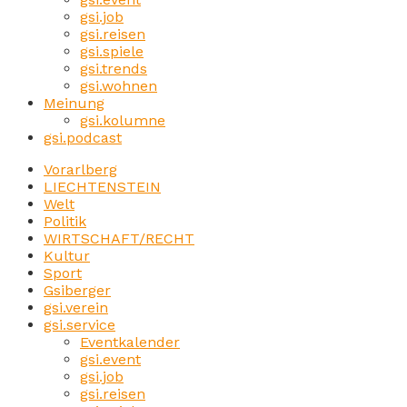
gsi.job
gsi.reisen
gsi.spiele
gsi.trends
gsi.wohnen
Meinung
gsi.kolumne
gsi.podcast
Vorarlberg
LIECHTENSTEIN
Welt
Politik
WIRTSCHAFT/RECHT
Kultur
Sport
Gsiberger
gsi.verein
gsi.service
Eventkalender
gsi.event
gsi.job
gsi.reisen