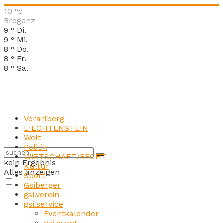
10
°c
Bregenz
9
°
Di.
9
°
Mi.
8
°
Do.
8
°
Fr.
8
°
Sa.
Vorarlberg
LIECHTENSTEIN
Welt
Politik
WIRTSCHAFT/RECHT
kein Ergebnis
Kultur
Alles anzeigen
Sport
Gsiberger
gsi.verein
gsi.service
Eventkalender
gsi.event