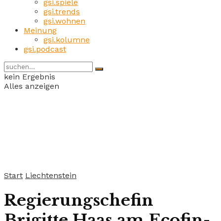
gsi.spiele
gsi.trends
gsi.wohnen
Meinung
gsi.kolumne
gsi.podcast
kein Ergebnis
Alles anzeigen
Start
Liechtenstein
Regierungschefin
Brigitte Haas am Ecofin-