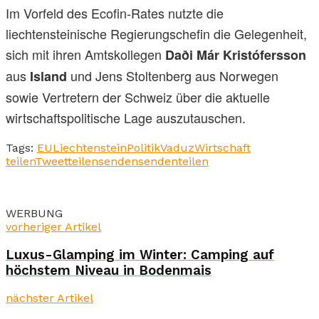
Im Vorfeld des Ecofin-Rates nutzte die
liechtensteinische Regierungschefin die Gelegenheit,
sich mit ihren Amtskollegen
Daði Már Kristófersson
aus
und Jens Stoltenberg aus Norwegen
Island
sowie Vertretern der Schweiz über die aktuelle
wirtschaftspolitische Lage auszutauschen.
Tags:
EU
Liechtenstein
Politik
Vaduz
Wirtschaft
teilen
Tweet
teilen
senden
senden
teilen
WERBUNG
vorheriger Artikel
Luxus-Glamping im Winter: Camping auf
höchstem Niveau in Bodenmais
nächster Artikel