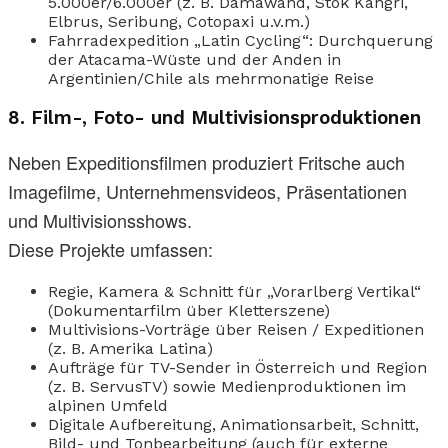
5.000er/6.000er (z. B. Damawand, Stok Kangri,
Elbrus, Seribung, Cotopaxi u.v.m.)
Fahrradexpedition „Latin Cycling“: Durchquerung
der Atacama-Wüste und der Anden in
Argentinien/Chile als mehrmonatige Reise
8.
Film-, Foto- und Multivisionsproduktionen
Neben Expeditionsfilmen produziert Fritsche auch
Imagefilme, Unternehmensvideos, Präsentationen
und Multivisionsshows.
Diese Projekte umfassen:
Regie, Kamera & Schnitt für „Vorarlberg Vertikal“
(Dokumentarfilm über Kletterszene)
Multivisions-Vorträge über Reisen / Expeditionen
(z. B. Amerika Latina)
Aufträge für TV-Sender in Österreich und Region
(z. B. ServusTV) sowie Medienproduktionen im
alpinen Umfeld
Digitale Aufbereitung, Animationsarbeit, Schnitt,
Bild- und Tonbearbeitung (auch für externe