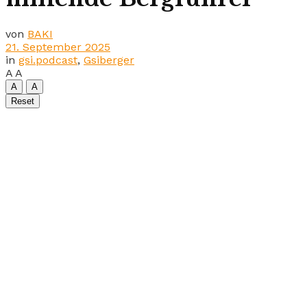
von
BAKI
21. September 2025
in
gsi.podcast
,
Gsiberger
A
A
A
A
Reset