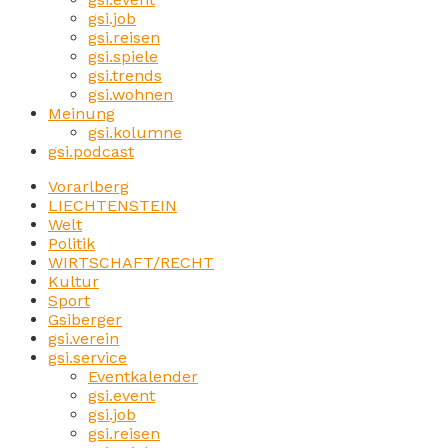
gsi.job
gsi.reisen
gsi.spiele
gsi.trends
gsi.wohnen
Meinung
gsi.kolumne
gsi.podcast
Vorarlberg
LIECHTENSTEIN
Welt
Politik
WIRTSCHAFT/RECHT
Kultur
Sport
Gsiberger
gsi.verein
gsi.service
Eventkalender
gsi.event
gsi.job
gsi.reisen