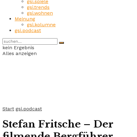
gsi.spiele
gsi.trends
gsi.wohnen
Meinung
gsi.kolumne
gsi.podcast
kein Ergebnis
Alles anzeigen
Start
gsi.podcast
Stefan Fritsche – Der
filmende Bergführer