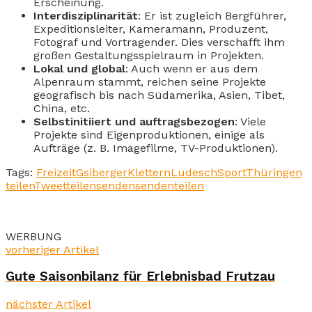
Erscheinung.
Interdisziplinarität
: Er ist zugleich Bergführer,
Expeditionsleiter, Kameramann, Produzent,
Fotograf und Vortragender. Dies verschafft ihm
großen Gestaltungsspielraum in Projekten.
Lokal und global
: Auch wenn er aus dem
Alpenraum stammt, reichen seine Projekte
geografisch bis nach Südamerika, Asien, Tibet,
China, etc.
Selbstinitiiert und auftragsbezogen
: Viele
Projekte sind Eigenproduktionen, einige als
Aufträge (z. B. Imagefilme, TV-Produktionen).
Tags:
Freizeit
Gsiberger
Klettern
Ludesch
Sport
Thüringen
teilen
Tweet
teilen
senden
senden
teilen
WERBUNG
vorheriger Artikel
Gute Saisonbilanz für Erlebnisbad Frutzau
nächster Artikel