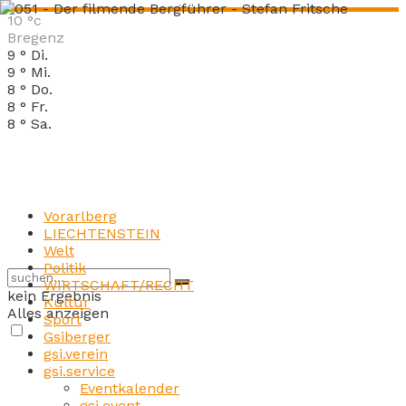
10
°c
Bregenz
9
°
Di.
9
°
Mi.
8
°
Do.
8
°
Fr.
8
°
Sa.
Vorarlberg
LIECHTENSTEIN
Welt
Politik
WIRTSCHAFT/RECHT
kein Ergebnis
Kultur
Alles anzeigen
Sport
Gsiberger
gsi.verein
gsi.service
Eventkalender
gsi.event