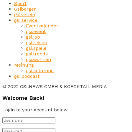
Sport
Gsiberger
gsi.verein
gsi.service
Eventkalender
gsi.event
gsi.job
gsi.reisen
gsi.spiele
gsi.trends
gsi.wohnen
Meinung
gsi.kolumne
gsi.podcast
© 2022 GSI.NEWS GMBH & KOECKTAIL MEDIA
Welcome Back!
Login to your account below