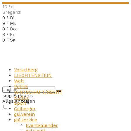
10
°c
Bregenz
9
°
Di.
9
°
Mi.
8
°
Do.
8
°
Fr.
8
°
Sa.
Vorarlberg
LIECHTENSTEIN
Welt
Politik
WIRTSCHAFT/RECHT
kein Ergebnis
Kultur
Alles anzeigen
Sport
Gsiberger
gsi.verein
gsi.service
Eventkalender
gsi.event