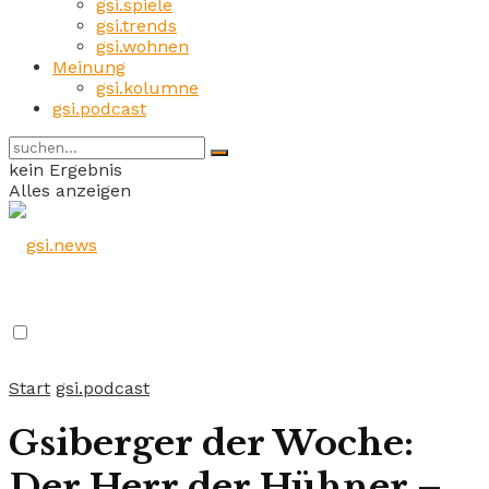
gsi.spiele
gsi.trends
gsi.wohnen
Meinung
gsi.kolumne
gsi.podcast
kein Ergebnis
Alles anzeigen
Start
gsi.podcast
Gsiberger der Woche:
Der Herr der Hühner –