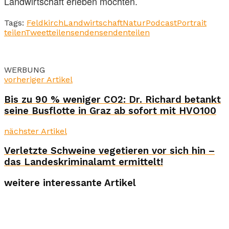
Landwirtschaft erleben möchten.
Tags:
Feldkirch
Landwirtschaft
Natur
Podcast
Portrait
teilen
Tweet
teilen
senden
senden
teilen
WERBUNG
vorheriger Artikel
Bis zu 90 % weniger CO2: Dr. Richard betankt
seine Busflotte in Graz ab sofort mit HVO100
nächster Artikel
Verletzte Schweine vegetieren vor sich hin –
das Landeskriminalamt ermittelt!
weitere interessante Artikel