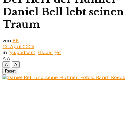
Daniel Bell lebt seinen
Traum
von
BK
13. April 2025
in
gsi.podcast
,
Gsiberger
A
A
A
A
Reset