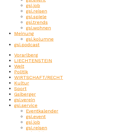
gsi.job
gsi.reisen
gsi.spiele
gsi.trends
gsi.wohnen
Meinung
gsi.kolumne
gsi.podcast
Vorarlberg
LIECHTENSTEIN
Welt
Politik
WIRTSCHAFT/RECHT
Kultur
Sport
Gsiberger
gsi.verein
gsi.service
Eventkalender
gsi.event
gsi.job
gsi.reisen