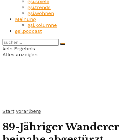
gsi.spiele
gsi.trends
gsi.wohnen
Meinung
gsi.kolumne
gsi.podcast
kein Ergebnis
Alles anzeigen
Start
Vorarlberg
89-Jähriger Wanderer
beinahe abgestürzt