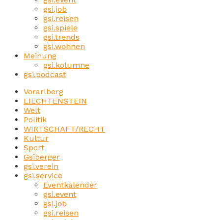
gsi.job
gsi.reisen
gsi.spiele
gsi.trends
gsi.wohnen
Meinung
gsi.kolumne
gsi.podcast
Vorarlberg
LIECHTENSTEIN
Welt
Politik
WIRTSCHAFT/RECHT
Kultur
Sport
Gsiberger
gsi.verein
gsi.service
Eventkalender
gsi.event
gsi.job
gsi.reisen