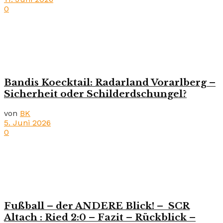
0
Bandis Koecktail: Radarland Vorarlberg –
Sicherheit oder Schilderdschungel?
von
BK
5. Juni 2026
0
Fußball – der ANDERE Blick! – SCR
Altach : Ried 2:0 – Fazit – Rückblick –