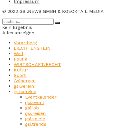
Impressum
© 2022 GSI.NEWS GMBH & KOECKTAIL MEDIA
kein Ergebnis
Alles anzeigen
Vorarlberg
LIECHTENSTEIN
Welt
Politik
WIRTSCHAFT/RECHT
Kultur
Sport
Gsiberger
gsi.verein
gsi.service
Eventkalender
gsi.event
gsi.job
gsi.reisen
gsi.spiele
gsi.trends