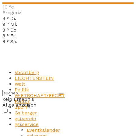
10
°c
Bregenz
9
°
Di.
9
°
Mi.
8
°
Do.
8
°
Fr.
8
°
Sa.
Vorarlberg
LIECHTENSTEIN
Welt
Politik
WIRTSCHAFT/RECHT
kein Ergebnis
Kultur
Alles anzeigen
Sport
Gsiberger
gsi.verein
gsi.service
Eventkalender
gsi.event