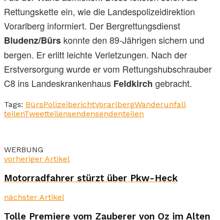
Rettungskette ein, wie die Landespolizeidirektion
Vorarlberg informiert. Der Bergrettungsdienst
konnte den 89-Jährigen sichern und
Bludenz/Bürs
bergen. Er erlitt leichte Verletzungen. Nach der
Erstversorgung wurde er vom Rettungshubschrauber
C8 ins Landeskrankenhaus
gebracht.
Feldkirch
Tags:
Bürs
Polizeibericht
Vorarlberg
Wanderunfall
teilen
Tweet
teilen
senden
senden
teilen
WERBUNG
vorheriger Artikel
Motorradfahrer stürzt über Pkw-Heck
nächster Artikel
Tolle Premiere vom Zauberer von Oz im Alten