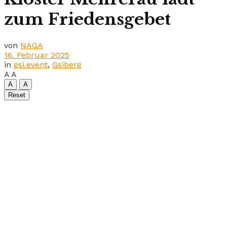
zum Friedensgebet
von
NAGA
16. Februar 2025
in
gsi.event
,
Gsiberg
A
A
A
A
Reset