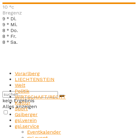
10
°c
Bregenz
9
°
Di.
9
°
Mi.
8
°
Do.
8
°
Fr.
8
°
Sa.
Vorarlberg
LIECHTENSTEIN
Welt
Politik
WIRTSCHAFT/RECHT
kein Ergebnis
Kultur
Alles anzeigen
Sport
Gsiberger
gsi.verein
gsi.service
Eventkalender
gsi.event