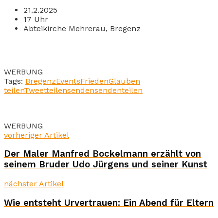
21.2.2025
17 Uhr
Abteikirche Mehrerau, Bregenz
WERBUNG
Tags:
Bregenz
Events
Frieden
Glauben
teilen
Tweet
teilen
senden
senden
teilen
WERBUNG
vorheriger Artikel
Der Maler Manfred Bockelmann erzählt von
seinem Bruder Udo Jürgens und seiner Kunst
nächster Artikel
Wie entsteht Urvertrauen: Ein Abend für Eltern