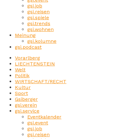
gsi.job
gsi.reisen
gsi.spiele
gsi.trends
gsi.wohnen
Meinung
gsi.kolumne
gsi.podcast
Vorarlberg
LIECHTENSTEIN
Welt
Politik
WIRTSCHAFT/RECHT
Kultur
Sport
Gsiberger
gsi.verein
gsi.service
Eventkalender
gsi.event
gsi.job
gsi.reisen