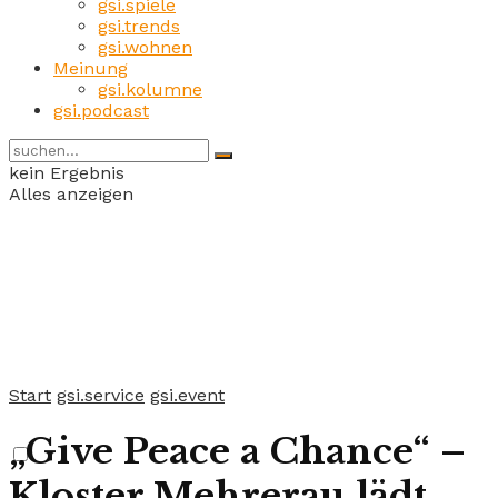
gsi.spiele
gsi.trends
gsi.wohnen
Meinung
gsi.kolumne
gsi.podcast
kein Ergebnis
Alles anzeigen
Start
gsi.service
gsi.event
„Give Peace a Chance“ –
Kloster Mehrerau lädt