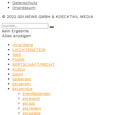
Datenschutz
Impressum
© 2022 GSI.NEWS GMBH & KOECKTAIL MEDIA
kein Ergebnis
Alles anzeigen
Vorarlberg
LIECHTENSTEIN
Welt
Politik
WIRTSCHAFT/RECHT
Kultur
Sport
Gsiberger
gsi.verein
gsi.service
Eventkalender
gsi.event
gsi.job
gsi.reisen
gsi.spiele