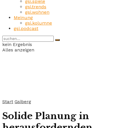
gsi.spiele
gsi.trends
gsi.wohnen
Meinung
gsi.kolumne
gsi.podcast
kein Ergebnis
Alles anzeigen
Start
Gsiberg
Solide Planung in
herausfordernden