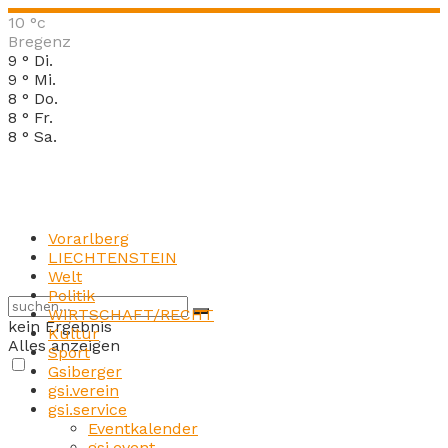
10
°c
Bregenz
9
°
Di.
9
°
Mi.
8
°
Do.
8
°
Fr.
8
°
Sa.
Vorarlberg
LIECHTENSTEIN
Welt
Politik
WIRTSCHAFT/RECHT
kein Ergebnis
Kultur
Alles anzeigen
Sport
Gsiberger
gsi.verein
gsi.service
Eventkalender
gsi.event