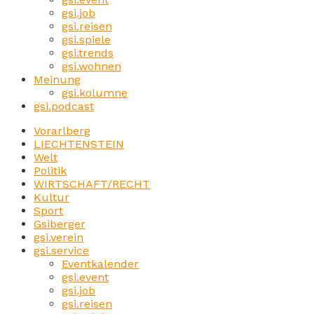
gsi.job
gsi.reisen
gsi.spiele
gsi.trends
gsi.wohnen
Meinung
gsi.kolumne
gsi.podcast
Vorarlberg
LIECHTENSTEIN
Welt
Politik
WIRTSCHAFT/RECHT
Kultur
Sport
Gsiberger
gsi.verein
gsi.service
Eventkalender
gsi.event
gsi.job
gsi.reisen