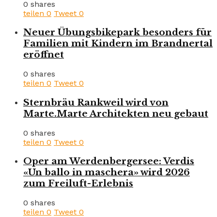
0 shares
teilen
0
Tweet
0
Neuer Übungsbikepark besonders für
Familien mit Kindern im Brandnertal
eröffnet
0 shares
teilen
0
Tweet
0
Sternbräu Rankweil wird von
Marte.Marte Architekten neu gebaut
0 shares
teilen
0
Tweet
0
Oper am Werdenbergersee: Verdis
«Un ballo in maschera» wird 2026
zum Freiluft-Erlebnis
0 shares
teilen
0
Tweet
0