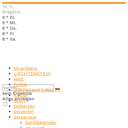
10
°c
Bregenz
9
°
Di.
9
°
Mi.
8
°
Do.
8
°
Fr.
8
°
Sa.
Vorarlberg
LIECHTENSTEIN
Welt
Politik
WIRTSCHAFT/RECHT
kein Ergebnis
Kultur
Alles anzeigen
Sport
Gsiberger
gsi.verein
gsi.service
Eventkalender
gsi.event