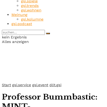
gsi.spiele
gsi.trends
gsi.wohnen
Meinung
gsi.kolumne
gsi.podcast
kein Ergebnis
Alles anzeigen
Start
gsi.service
gsi.event
döt.gsi
Professor Bummbastic:
MINT-