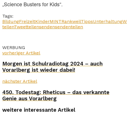
„Science Busters for Kids“.
Tags:
Bildung
Freizeit
Kinder
MINT
Rankweil
Tipps
Unterhaltung
W
teilen
Tweet
teilen
senden
senden
teilen
WERBUNG
vorheriger Artikel
Morgen ist Schulradiotag 2024 – auch
Vorarlberg ist wieder dabei!
nächster Artikel
450. Todestag: Rheticus – das verkannte
Genie aus Vorarlberg
weitere interessante Artikel