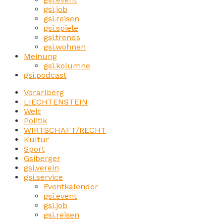
gsi.job
gsi.reisen
gsi.spiele
gsi.trends
gsi.wohnen
Meinung
gsi.kolumne
gsi.podcast
Vorarlberg
LIECHTENSTEIN
Welt
Politik
WIRTSCHAFT/RECHT
Kultur
Sport
Gsiberger
gsi.verein
gsi.service
Eventkalender
gsi.event
gsi.job
gsi.reisen