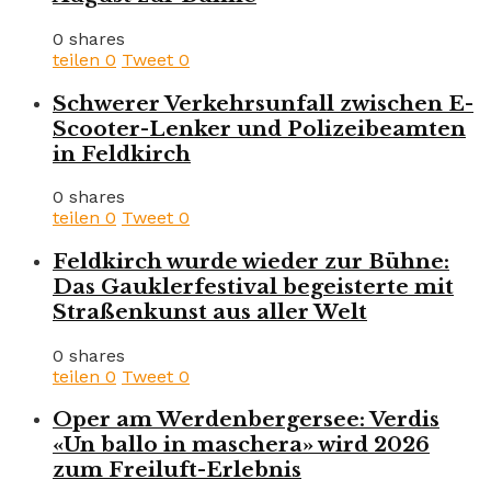
0 shares
teilen
0
Tweet
0
Schwerer Verkehrsunfall zwischen E-
Scooter-Lenker und Polizeibeamten
in Feldkirch
0 shares
teilen
0
Tweet
0
Feldkirch wurde wieder zur Bühne:
Das Gauklerfestival begeisterte mit
Straßenkunst aus aller Welt
0 shares
teilen
0
Tweet
0
Oper am Werdenbergersee: Verdis
«Un ballo in maschera» wird 2026
zum Freiluft-Erlebnis