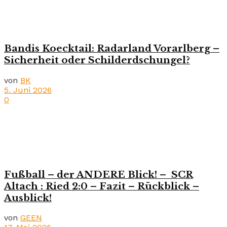
Bandis Koecktail: Radarland Vorarlberg –
Sicherheit oder Schilderdschungel?
von
BK
5. Juni 2026
0
Fußball – der ANDERE Blick! – SCR
Altach : Ried 2:0 – Fazit – Rückblick –
Ausblick!
von
GEEN