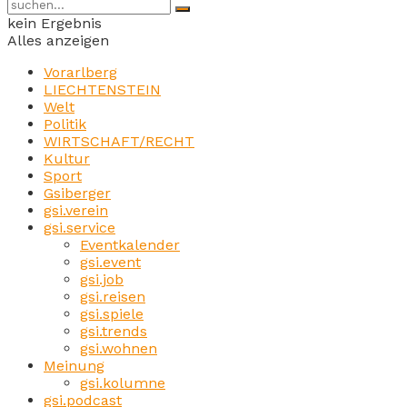
kein Ergebnis
Alles anzeigen
Vorarlberg
LIECHTENSTEIN
Welt
Politik
WIRTSCHAFT/RECHT
Kultur
Sport
Gsiberger
gsi.verein
gsi.service
Eventkalender
gsi.event
gsi.job
gsi.reisen
gsi.spiele
gsi.trends
gsi.wohnen
Meinung
gsi.kolumne
gsi.podcast