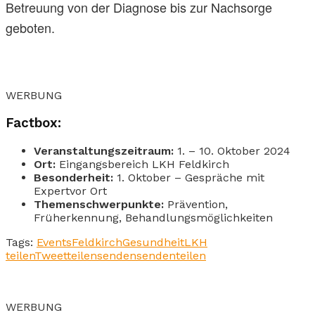
Betreuung von der Diagnose bis zur Nachsorge
geboten.
WERBUNG
Factbox:
Veranstaltungszeitraum:
1. – 10. Oktober 2024
Ort:
Eingangsbereich LKH Feldkirch
Besonderheit:
1. Oktober – Gespräche mit
Expertvor Ort
Themenschwerpunkte:
Prävention,
Früherkennung, Behandlungsmöglichkeiten
Tags:
Events
Feldkirch
Gesundheit
LKH
teilen
Tweet
teilen
senden
senden
teilen
WERBUNG