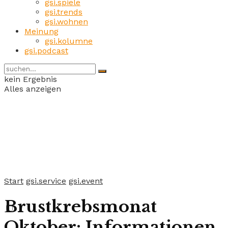
gsi.spiele
gsi.trends
gsi.wohnen
Meinung
gsi.kolumne
gsi.podcast
kein Ergebnis
Alles anzeigen
Start
gsi.service
gsi.event
Brustkrebsmonat
Oktober: Informationen