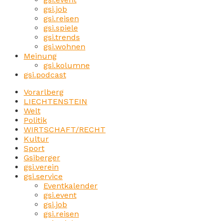
gsi.job
gsi.reisen
gsi.spiele
gsi.trends
gsi.wohnen
Meinung
gsi.kolumne
gsi.podcast
Vorarlberg
LIECHTENSTEIN
Welt
Politik
WIRTSCHAFT/RECHT
Kultur
Sport
Gsiberger
gsi.verein
gsi.service
Eventkalender
gsi.event
gsi.job
gsi.reisen