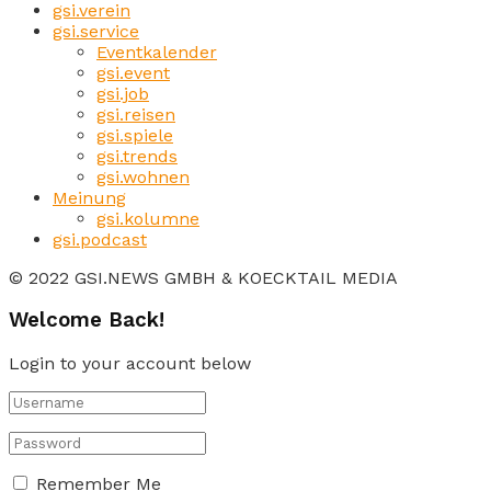
gsi.verein
gsi.service
Eventkalender
gsi.event
gsi.job
gsi.reisen
gsi.spiele
gsi.trends
gsi.wohnen
Meinung
gsi.kolumne
gsi.podcast
© 2022 GSI.NEWS GMBH & KOECKTAIL MEDIA
Welcome Back!
Login to your account below
Remember Me