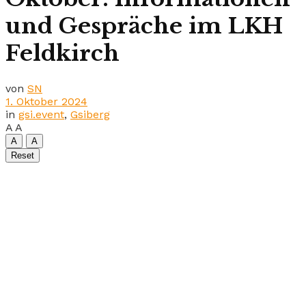
und Gespräche im LKH
Feldkirch
von
SN
1. Oktober 2024
in
gsi.event
,
Gsiberg
A
A
A
A
Reset