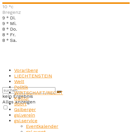
10
°c
Bregenz
9
°
Di.
9
°
Mi.
8
°
Do.
8
°
Fr.
8
°
Sa.
Vorarlberg
LIECHTENSTEIN
Welt
Politik
WIRTSCHAFT/RECHT
kein Ergebnis
Kultur
Alles anzeigen
Sport
Gsiberger
gsi.verein
gsi.service
Eventkalender
gsi.event