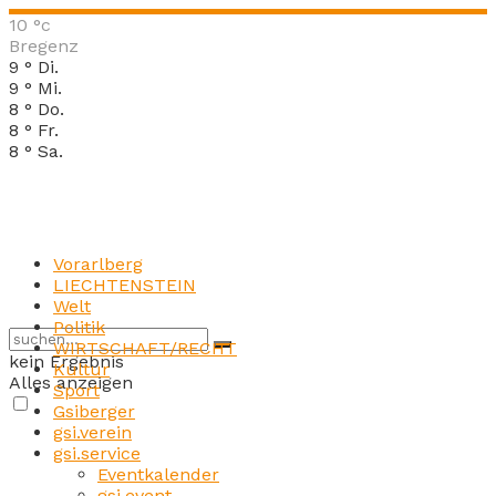
10
°c
Bregenz
9
°
Di.
9
°
Mi.
8
°
Do.
8
°
Fr.
8
°
Sa.
Vorarlberg
LIECHTENSTEIN
Welt
Politik
WIRTSCHAFT/RECHT
kein Ergebnis
Kultur
Alles anzeigen
Sport
Gsiberger
gsi.verein
gsi.service
Eventkalender
gsi.event