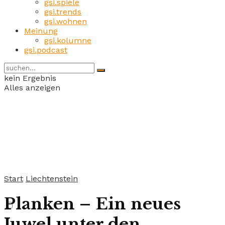
gsi.spiele
gsi.trends
gsi.wohnen
Meinung
gsi.kolumne
gsi.podcast
kein Ergebnis
Alles anzeigen
Start
Liechtenstein
Planken – Ein neues
Juwel unter den