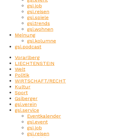
gsi.job
gsi.reisen
gsi.spiele
gsi.trends
gsi.wohnen
Meinung
gsi.kolumne
gsi.podcast
Vorarlberg
LIECHTENSTEIN
Welt
Politik
WIRTSCHAFT/RECHT
Kultur
Sport
Gsiberger
gsi.verein
gsi.service
Eventkalender
gsi.event
gsi.job
gsi.reisen