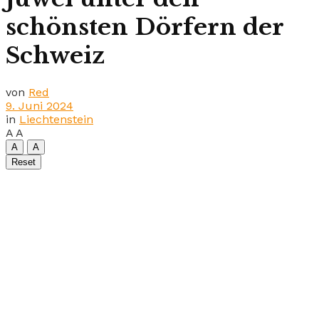
schönsten Dörfern der
Schweiz
von
Red
9. Juni 2024
in
Liechtenstein
A
A
A
A
Reset