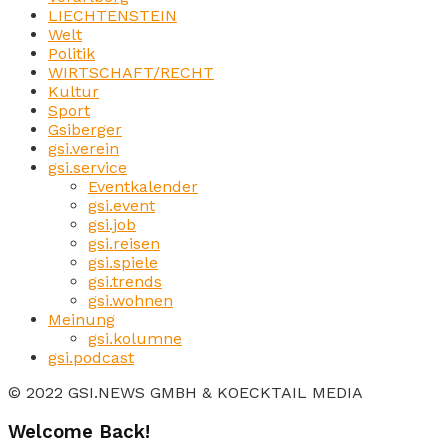
LIECHTENSTEIN
Welt
Politik
WIRTSCHAFT/RECHT
Kultur
Sport
Gsiberger
gsi.verein
gsi.service
Eventkalender
gsi.event
gsi.job
gsi.reisen
gsi.spiele
gsi.trends
gsi.wohnen
Meinung
gsi.kolumne
gsi.podcast
© 2022 GSI.NEWS GMBH & KOECKTAIL MEDIA
Welcome Back!