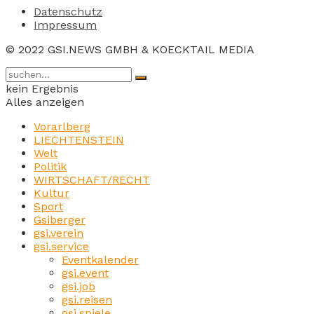
Datenschutz
Impressum
© 2022 GSI.NEWS GMBH & KOECKTAIL MEDIA
kein Ergebnis
Alles anzeigen
Vorarlberg
LIECHTENSTEIN
Welt
Politik
WIRTSCHAFT/RECHT
Kultur
Sport
Gsiberger
gsi.verein
gsi.service
Eventkalender
gsi.event
gsi.job
gsi.reisen
gsi.spiele