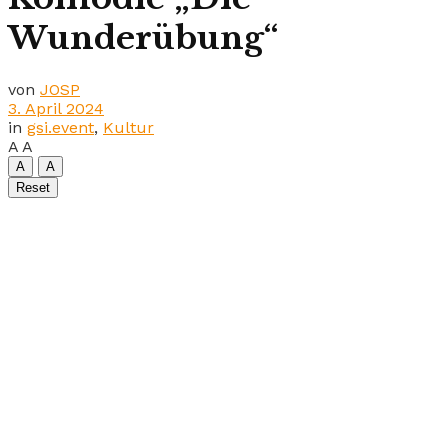
Wunderübung“
von
JOSP
3. April 2024
in
gsi.event
,
Kultur
A
A
A
A
Reset