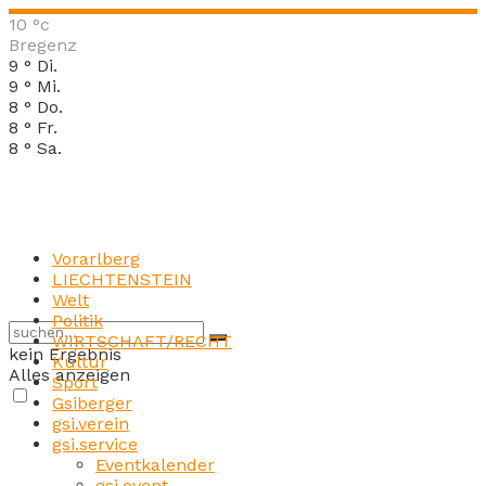
10
°c
Bregenz
9
°
Di.
9
°
Mi.
8
°
Do.
8
°
Fr.
8
°
Sa.
Vorarlberg
LIECHTENSTEIN
Welt
Politik
WIRTSCHAFT/RECHT
kein Ergebnis
Kultur
Alles anzeigen
Sport
Gsiberger
gsi.verein
gsi.service
Eventkalender
gsi.event