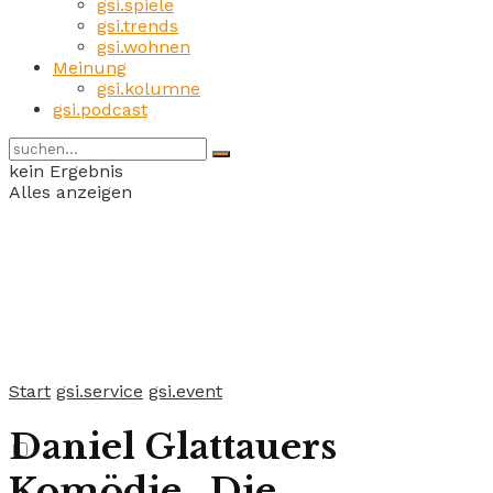
gsi.spiele
gsi.trends
gsi.wohnen
Meinung
gsi.kolumne
gsi.podcast
kein Ergebnis
Alles anzeigen
Start
gsi.service
gsi.event
Daniel Glattauers
Komödie „Die