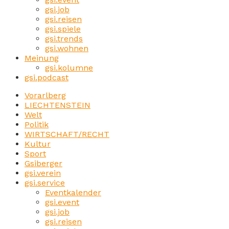
gsi.job
gsi.reisen
gsi.spiele
gsi.trends
gsi.wohnen
Meinung
gsi.kolumne
gsi.podcast
Vorarlberg
LIECHTENSTEIN
Welt
Politik
WIRTSCHAFT/RECHT
Kultur
Sport
Gsiberger
gsi.verein
gsi.service
Eventkalender
gsi.event
gsi.job
gsi.reisen