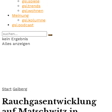
gsi.spiele
gsi.trends
gsi.wohnen
Meinung
gsi.kolumne
gsi.podcast
kein Ergebnis
Alles anzeigen
Start
Gsiberg
Rauchgasentwicklung
auf Matschwitz in