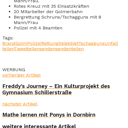
Mann/Frau.
Rotes Kreuz mit 35 Einsatzkräften
20 Mitarbeiter der Golmerbahn
Bergrettung Schruns/Tschagguns mit 8
Mann/Frau
Polizei mit 4 Beamten
Tags:
Brand
Golm
Polizei
Rettung
Skigebiet
Tschagguns
Unfall
teilen
Tweet
teilen
senden
senden
teilen
WERBUNG
vorheriger Artikel
Freddy’s Journey – Ein Kulturprojekt des
Gymnasium Schillerstraße
nächster Artikel
Mathe lernen mit Ponys in Dornbirn
weitere interessante Artikel