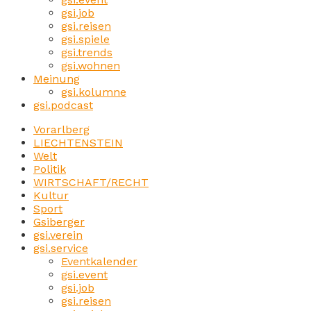
gsi.job
gsi.reisen
gsi.spiele
gsi.trends
gsi.wohnen
Meinung
gsi.kolumne
gsi.podcast
Vorarlberg
LIECHTENSTEIN
Welt
Politik
WIRTSCHAFT/RECHT
Kultur
Sport
Gsiberger
gsi.verein
gsi.service
Eventkalender
gsi.event
gsi.job
gsi.reisen