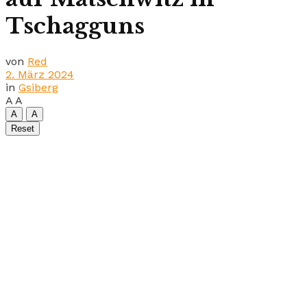
Tschagguns
von
Red
2. März 2024
in
Gsiberg
A
A
A
A
Reset