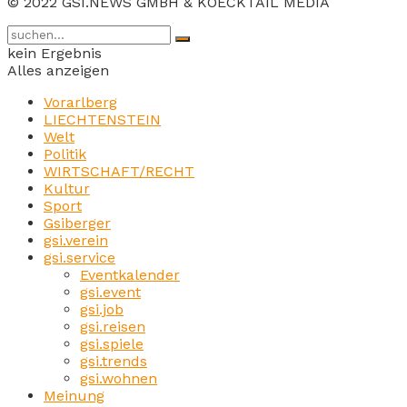
© 2022 GSI.NEWS GMBH & KOECKTAIL MEDIA
kein Ergebnis
Alles anzeigen
Vorarlberg
LIECHTENSTEIN
Welt
Politik
WIRTSCHAFT/RECHT
Kultur
Sport
Gsiberger
gsi.verein
gsi.service
Eventkalender
gsi.event
gsi.job
gsi.reisen
gsi.spiele
gsi.trends
gsi.wohnen
Meinung