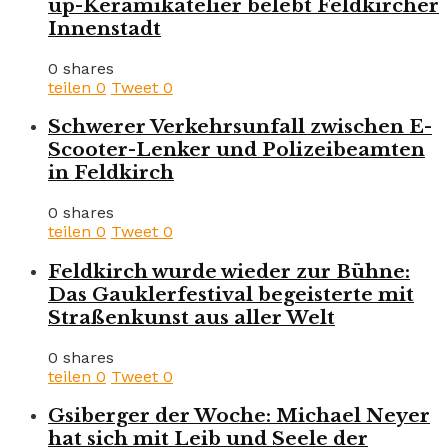
up-Keramikatelier belebt Feldkircher
Innenstadt
0 shares
teilen
0
Tweet
0
Schwerer Verkehrsunfall zwischen E-
Scooter-Lenker und Polizeibeamten
in Feldkirch
0 shares
teilen
0
Tweet
0
Feldkirch wurde wieder zur Bühne:
Das Gauklerfestival begeisterte mit
Straßenkunst aus aller Welt
0 shares
teilen
0
Tweet
0
Gsiberger der Woche: Michael Neyer
hat sich mit Leib und Seele der