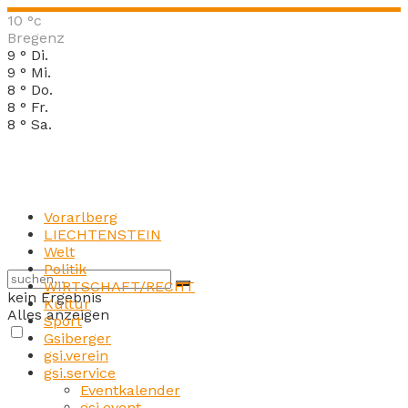
10
°c
Bregenz
9
°
Di.
9
°
Mi.
8
°
Do.
8
°
Fr.
8
°
Sa.
Vorarlberg
LIECHTENSTEIN
Welt
Politik
WIRTSCHAFT/RECHT
kein Ergebnis
Kultur
Alles anzeigen
Sport
Gsiberger
gsi.verein
gsi.service
Eventkalender
gsi.event