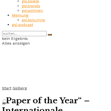
gsi.spiele
gsi.trends
gsi.wohnen
Meinung
gsi.kolumne
gsi.podcast
kein Ergebnis
Alles anzeigen
Start
Gsiberg
„Paper of the Year“ –
Internationale