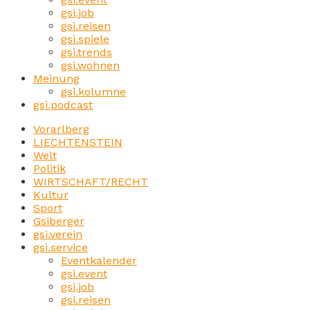
gsi.job
gsi.reisen
gsi.spiele
gsi.trends
gsi.wohnen
Meinung
gsi.kolumne
gsi.podcast
Vorarlberg
LIECHTENSTEIN
Welt
Politik
WIRTSCHAFT/RECHT
Kultur
Sport
Gsiberger
gsi.verein
gsi.service
Eventkalender
gsi.event
gsi.job
gsi.reisen