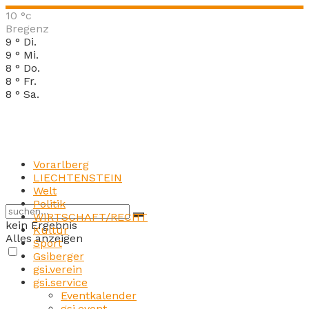
10
°c
Bregenz
9
°
Di.
9
°
Mi.
8
°
Do.
8
°
Fr.
8
°
Sa.
Vorarlberg
LIECHTENSTEIN
Welt
Politik
WIRTSCHAFT/RECHT
kein Ergebnis
Kultur
Alles anzeigen
Sport
Gsiberger
gsi.verein
gsi.service
Eventkalender
gsi.event