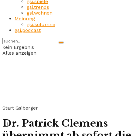
gsi.spiele
gsi.trends
gsi.wohnen
Meinung
gsi.kolumne
gsi.podcast
kein Ergebnis
Alles anzeigen
Start
Gsiberger
Dr. Patrick Clemens
übernimmt ab sofort die