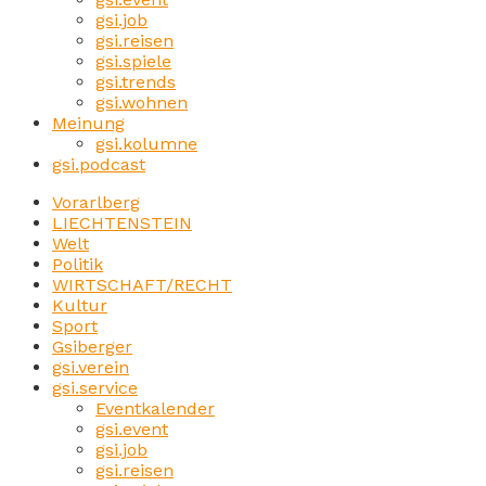
gsi.job
gsi.reisen
gsi.spiele
gsi.trends
gsi.wohnen
Meinung
gsi.kolumne
gsi.podcast
Vorarlberg
LIECHTENSTEIN
Welt
Politik
WIRTSCHAFT/RECHT
Kultur
Sport
Gsiberger
gsi.verein
gsi.service
Eventkalender
gsi.event
gsi.job
gsi.reisen