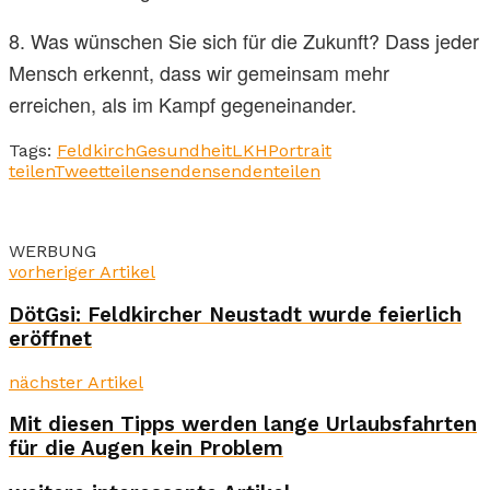
8. Was wünschen Sie sich für die Zukunft? Dass jeder
Mensch erkennt, dass wir gemeinsam mehr
erreichen, als im Kampf gegeneinander.
Tags:
Feldkirch
Gesundheit
LKH
Portrait
teilen
Tweet
teilen
senden
senden
teilen
WERBUNG
vorheriger Artikel
DötGsi: Feldkircher Neustadt wurde feierlich
eröffnet
nächster Artikel
Mit diesen Tipps werden lange Urlaubsfahrten
für die Augen kein Problem