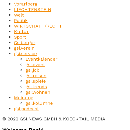
Vorarlberg
LIECHTENSTEIN
Welt
Politik
WIRTSCHAFT/RECHT
Kultur
Sport
Gsiberger
gsi.verein
gsi.service
Eventkalender
gsi.event
gsi.job
gsi.reisen
gsi.spiele
gsi.trends
gsi.wohnen
Meinung
gsi.kolumne
gsi.podcast
© 2022 GSI.NEWS GMBH & KOECKTAIL MEDIA