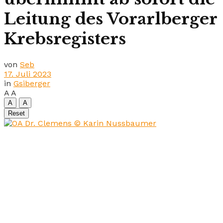
Leitung des Vorarlberger
Krebsregisters
von
Seb
17. Juli 2023
in
Gsiberger
A
A
A
A
Reset