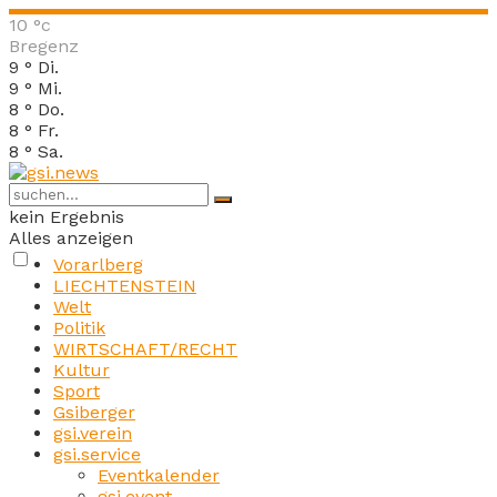
10
°c
Bregenz
9
°
Di.
9
°
Mi.
8
°
Do.
8
°
Fr.
8
°
Sa.
kein Ergebnis
Alles anzeigen
Vorarlberg
LIECHTENSTEIN
Welt
Politik
WIRTSCHAFT/RECHT
Kultur
Sport
Gsiberger
gsi.verein
gsi.service
Eventkalender
gsi.event