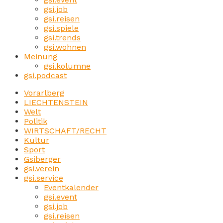
gsi.job
gsi.reisen
gsi.spiele
gsi.trends
gsi.wohnen
Meinung
gsi.kolumne
gsi.podcast
Vorarlberg
LIECHTENSTEIN
Welt
Politik
WIRTSCHAFT/RECHT
Kultur
Sport
Gsiberger
gsi.verein
gsi.service
Eventkalender
gsi.event
gsi.job
gsi.reisen