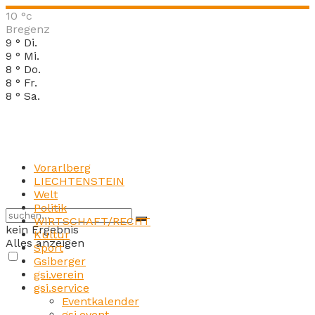
10
°c
Bregenz
9
°
Di.
9
°
Mi.
8
°
Do.
8
°
Fr.
8
°
Sa.
Vorarlberg
LIECHTENSTEIN
Welt
Politik
WIRTSCHAFT/RECHT
kein Ergebnis
Kultur
Alles anzeigen
Sport
Gsiberger
gsi.verein
gsi.service
Eventkalender
gsi.event