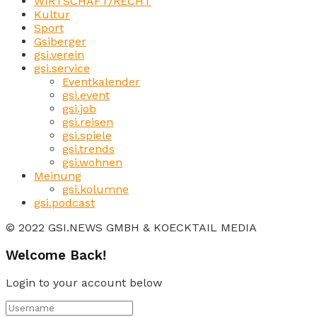
WIRTSCHAFT/RECHT
Kultur
Sport
Gsiberger
gsi.verein
gsi.service
Eventkalender
gsi.event
gsi.job
gsi.reisen
gsi.spiele
gsi.trends
gsi.wohnen
Meinung
gsi.kolumne
gsi.podcast
© 2022 GSI.NEWS GMBH & KOECKTAIL MEDIA
Welcome Back!
Login to your account below