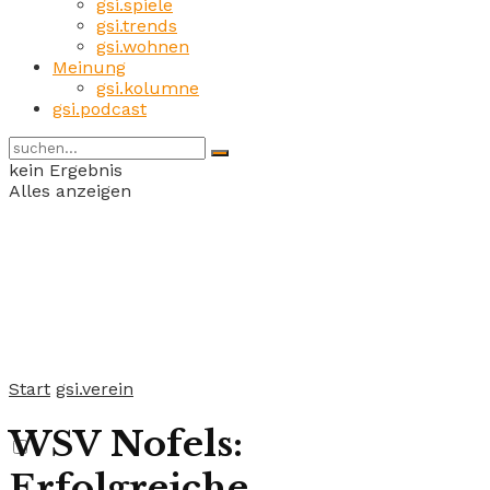
gsi.spiele
gsi.trends
gsi.wohnen
Meinung
gsi.kolumne
gsi.podcast
kein Ergebnis
Alles anzeigen
Start
gsi.verein
WSV Nofels:
Erfolgreiche