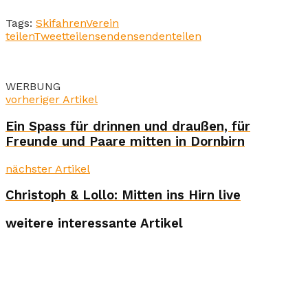
Tags:
Skifahren
Verein
teilen
Tweet
teilen
senden
senden
teilen
WERBUNG
vorheriger Artikel
Ein Spass für drinnen und draußen, für
Freunde und Paare mitten in Dornbirn
nächster Artikel
Christoph & Lollo: Mitten ins Hirn live
weitere interessante Artikel