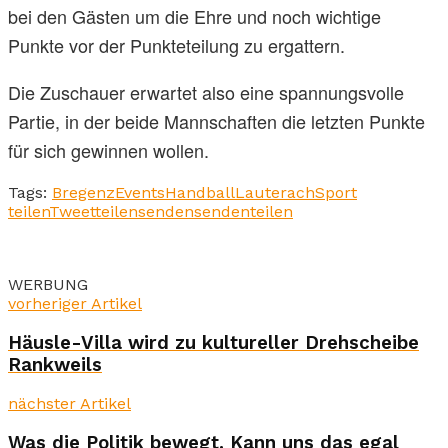
bei den Gästen um die Ehre und noch wichtige
Punkte vor der Punkteteilung zu ergattern.
Die Zuschauer erwartet also eine spannungsvolle
Partie, in der beide Mannschaften die letzten Punkte
für sich gewinnen wollen.
Tags:
Bregenz
Events
Handball
Lauterach
Sport
teilen
Tweet
teilen
senden
senden
teilen
WERBUNG
vorheriger Artikel
Häusle-Villa wird zu kultureller Drehscheibe
Rankweils
nächster Artikel
Was die Politik bewegt. Kann uns das egal