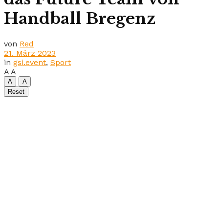
Handball Bregenz
von
Red
21. März 2023
in
gsi.event
,
Sport
A
A
A
A
Reset