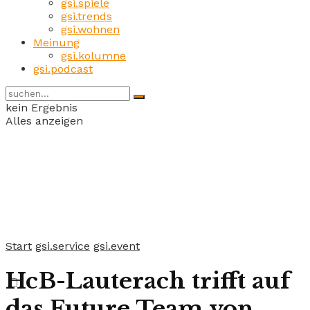
gsi.spiele
gsi.trends
gsi.wohnen
Meinung
gsi.kolumne
gsi.podcast
kein Ergebnis
Alles anzeigen
Start
gsi.service
gsi.event
HcB-Lauterach trifft auf
das Future Team von