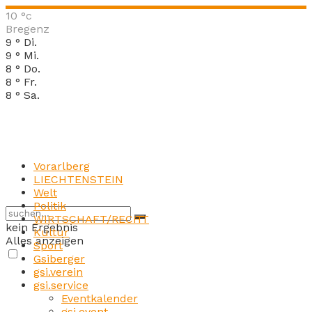
10
°c
Bregenz
9
°
Di.
9
°
Mi.
8
°
Do.
8
°
Fr.
8
°
Sa.
Vorarlberg
LIECHTENSTEIN
Welt
Politik
WIRTSCHAFT/RECHT
kein Ergebnis
Kultur
Alles anzeigen
Sport
Gsiberger
gsi.verein
gsi.service
Eventkalender
gsi.event