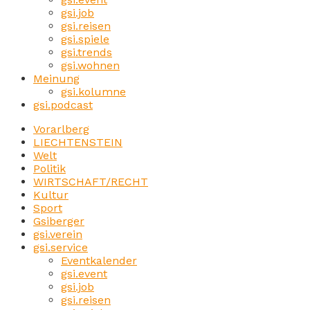
gsi.job
gsi.reisen
gsi.spiele
gsi.trends
gsi.wohnen
Meinung
gsi.kolumne
gsi.podcast
Vorarlberg
LIECHTENSTEIN
Welt
Politik
WIRTSCHAFT/RECHT
Kultur
Sport
Gsiberger
gsi.verein
gsi.service
Eventkalender
gsi.event
gsi.job
gsi.reisen