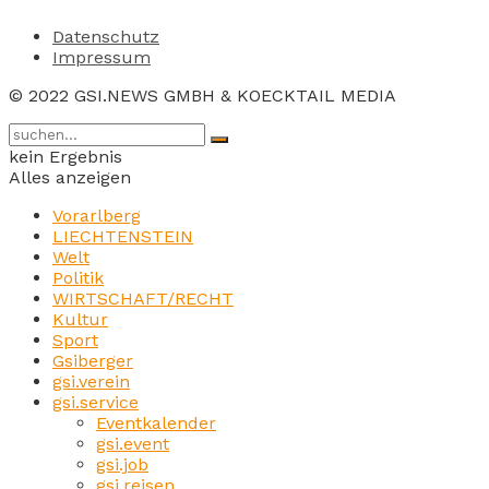
Datenschutz
Impressum
© 2022 GSI.NEWS GMBH & KOECKTAIL MEDIA
kein Ergebnis
Alles anzeigen
Vorarlberg
LIECHTENSTEIN
Welt
Politik
WIRTSCHAFT/RECHT
Kultur
Sport
Gsiberger
gsi.verein
gsi.service
Eventkalender
gsi.event
gsi.job
gsi.reisen