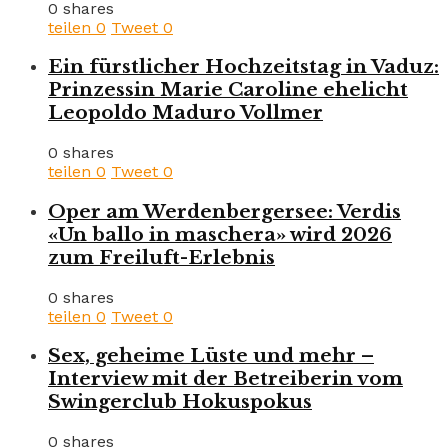
0 shares
teilen
0
Tweet
0
Ein fürstlicher Hochzeitstag in Vaduz:
Prinzessin Marie Caroline ehelicht
Leopoldo Maduro Vollmer
0 shares
teilen
0
Tweet
0
Oper am Werdenbergersee: Verdis
«Un ballo in maschera» wird 2026
zum Freiluft-Erlebnis
0 shares
teilen
0
Tweet
0
Sex, geheime Lüste und mehr –
Interview mit der Betreiberin vom
Swingerclub Hokuspokus
0 shares