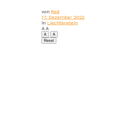
von
Red
17. Dezember 2022
in
Liechtenstein
A
A
A
A
Reset