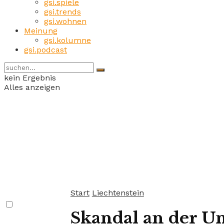
gsi.spiele
gsi.trends
gsi.wohnen
Meinung
gsi.kolumne
gsi.podcast
kein Ergebnis
Alles anzeigen
Start
Liechtenstein
Skandal an der Uni