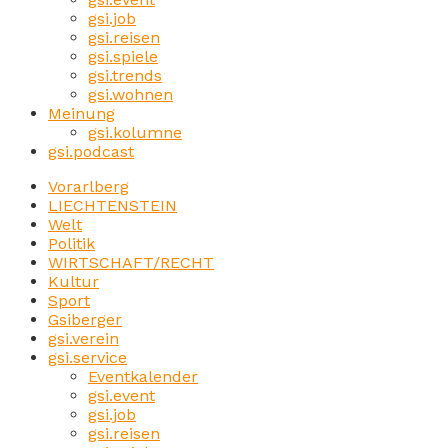
gsi.job
gsi.reisen
gsi.spiele
gsi.trends
gsi.wohnen
Meinung
gsi.kolumne
gsi.podcast
Vorarlberg
LIECHTENSTEIN
Welt
Politik
WIRTSCHAFT/RECHT
Kultur
Sport
Gsiberger
gsi.verein
gsi.service
Eventkalender
gsi.event
gsi.job
gsi.reisen