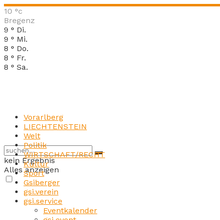
10
°c
Bregenz
9
°
Di.
9
°
Mi.
8
°
Do.
8
°
Fr.
8
°
Sa.
Vorarlberg
LIECHTENSTEIN
Welt
Politik
WIRTSCHAFT/RECHT
kein Ergebnis
Kultur
Alles anzeigen
Sport
Gsiberger
gsi.verein
gsi.service
Eventkalender
gsi.event