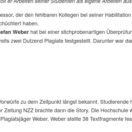
oll er Arbeiten seiner Studenten als eigene Arbeiten a
essor, der den fehlbaren Kollegen bei seiner Habilitatio
schüchtert haben.
hat bei einer stichprobenartigen Überprüfu
tefan Weber
ereits zwei Dutzend Plagiate festgestellt. Darunter war d
orwürfe zu dem Zeitpunkt längst bekannt. Studierende h
r Zeitung NZZ brachte dann die Story. Die Hochschule w
n Plagiatsjäger Weber. Weber stellte 38 Textfragmente fe