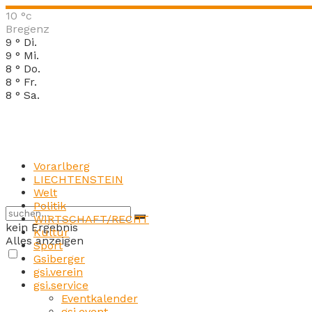
10
°c
Bregenz
9
°
Di.
9
°
Mi.
8
°
Do.
8
°
Fr.
8
°
Sa.
Vorarlberg
LIECHTENSTEIN
Welt
Politik
WIRTSCHAFT/RECHT
kein Ergebnis
Kultur
Alles anzeigen
Sport
Gsiberger
gsi.verein
gsi.service
Eventkalender
gsi.event