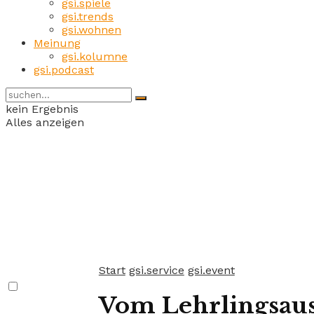
gsi.spiele
gsi.trends
gsi.wohnen
Meinung
gsi.kolumne
gsi.podcast
kein Ergebnis
Alles anzeigen
Start
gsi.service
gsi.event
Vom Lehrlingsaus