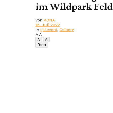
im Wildpark Feld
von
KONA
16. Juli 2022
in
gsi.event
,
Gsiberg
A
A
A
A
Reset