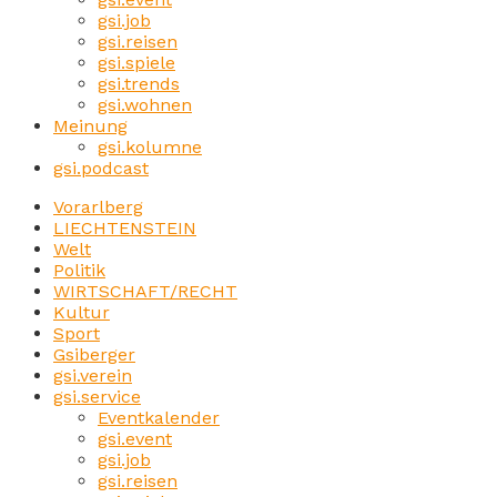
gsi.job
gsi.reisen
gsi.spiele
gsi.trends
gsi.wohnen
Meinung
gsi.kolumne
gsi.podcast
Vorarlberg
LIECHTENSTEIN
Welt
Politik
WIRTSCHAFT/RECHT
Kultur
Sport
Gsiberger
gsi.verein
gsi.service
Eventkalender
gsi.event
gsi.job
gsi.reisen