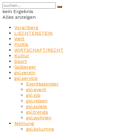
kein Ergebnis
Alles anzeigen
Vorarlberg
LIECHTENSTEIN
Welt
Politik
WIRTSCHAFT/RECHT
Kultur
Sport
Gsiberger
gsi.verein
gsi.service
Eventkalender
gsi.event
gsi.job
gsi.reisen
gsi.spiele
gsi.trends
gsi.wohnen
Meinung
gsi.kolumne