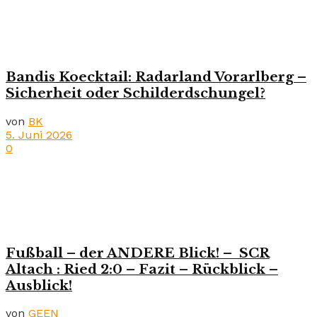
Bandis Koecktail: Radarland Vorarlberg –
Sicherheit oder Schilderdschungel?
von
BK
5. Juni 2026
0
Fußball – der ANDERE Blick! – SCR
Altach : Ried 2:0 – Fazit – Rückblick –
Ausblick!
von
GEEN