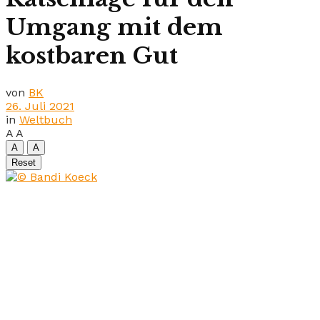
Umgang mit dem
kostbaren Gut
von
BK
26. Juli 2021
in
Weltbuch
A
A
A
A
Reset