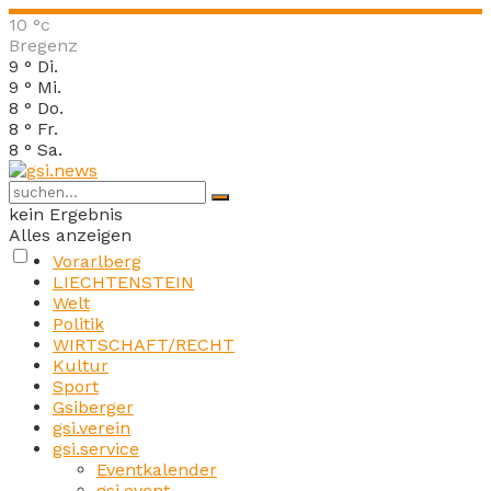
10
°c
Bregenz
9
°
Di.
9
°
Mi.
8
°
Do.
8
°
Fr.
8
°
Sa.
kein Ergebnis
Alles anzeigen
Vorarlberg
LIECHTENSTEIN
Welt
Politik
WIRTSCHAFT/RECHT
Kultur
Sport
Gsiberger
gsi.verein
gsi.service
Eventkalender
gsi.event