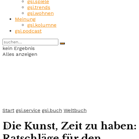
gsi.spiele
gsi.trends
gsi.wohnen
Meinung
gsi.kolumne
gsi.podcast
kein Ergebnis
Alles anzeigen
Start
gsi.service
gsi.buch
Weltbuch
Die Kunst, Zeit zu haben:
Ratschläge für den