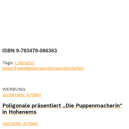
ISBN 9-783478-086363
Tags:
Literatur
teilen
Tweet
teilen
senden
senden
teilen
WERBUNG
vorheriger Artikel
Poligonale präsentiert „Die Puppenmacherin“
in Hohenems
nächster Artikel