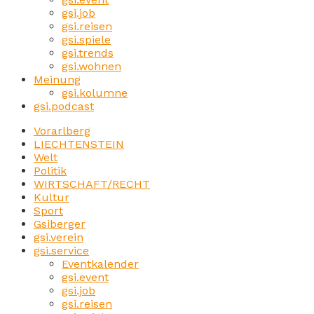
gsi.job
gsi.reisen
gsi.spiele
gsi.trends
gsi.wohnen
Meinung
gsi.kolumne
gsi.podcast
Vorarlberg
LIECHTENSTEIN
Welt
Politik
WIRTSCHAFT/RECHT
Kultur
Sport
Gsiberger
gsi.verein
gsi.service
Eventkalender
gsi.event
gsi.job
gsi.reisen