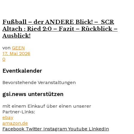
Fußball – der ANDERE Blick! – SCR
Altach : Ried 2:0 – Fazit – Rückblick –
Ausblick!
von
GEEN
17. Mai 2026
0
Eventkalender
Bevorstehende Veranstaltungen
gsi.news unterstützen
mit einem Einkauf über einen unserer
Partner-Links:
ebay
amazon.de
Facebook
Twitter
Instagram
Youtube
LinkedIn