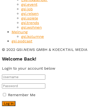
gsi.event
gsi.job
gsi.reisen
gsi.spiele
gsi.trends
gsi.wohnen
Meinung
gsi.kolumne
gsi.podcast
© 2022 GSI.NEWS GMBH & KOECKTAIL MEDIA
Welcome Back!
Login to your account below
Remember Me