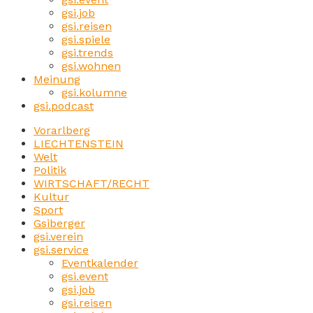
gsi.job
gsi.reisen
gsi.spiele
gsi.trends
gsi.wohnen
Meinung
gsi.kolumne
gsi.podcast
Vorarlberg
LIECHTENSTEIN
Welt
Politik
WIRTSCHAFT/RECHT
Kultur
Sport
Gsiberger
gsi.verein
gsi.service
Eventkalender
gsi.event
gsi.job
gsi.reisen