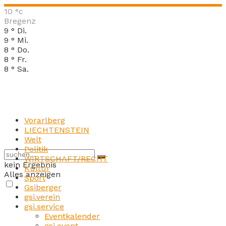
10
°c
Bregenz
9
°
Di.
9
°
Mi.
8
°
Do.
8
°
Fr.
8
°
Sa.
Vorarlberg
LIECHTENSTEIN
Welt
Politik
WIRTSCHAFT/RECHT
kein Ergebnis
Kultur
Alles anzeigen
Sport
Gsiberger
gsi.verein
gsi.service
Eventkalender
gsi.event