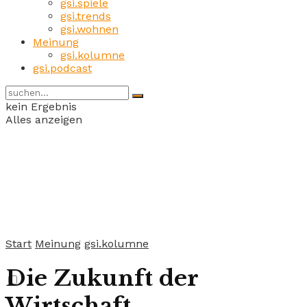
gsi.spiele
gsi.trends
gsi.wohnen
Meinung
gsi.kolumne
gsi.podcast
kein Ergebnis
Alles anzeigen
Start
Meinung
gsi.kolumne
Die Zukunft der
Wirtschaft