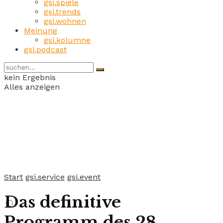
gsi.spiele
gsi.trends
gsi.wohnen
Meinung
gsi.kolumne
gsi.podcast
kein Ergebnis
Alles anzeigen
Start
gsi.service
gsi.event
Das definitive
Programm des 28.