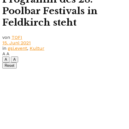
Poolbar Festivals in
Feldkirch steht
von
TOFI
15. Juni 2021
in
gsi.event
,
Kultur
A
A
A
A
Reset