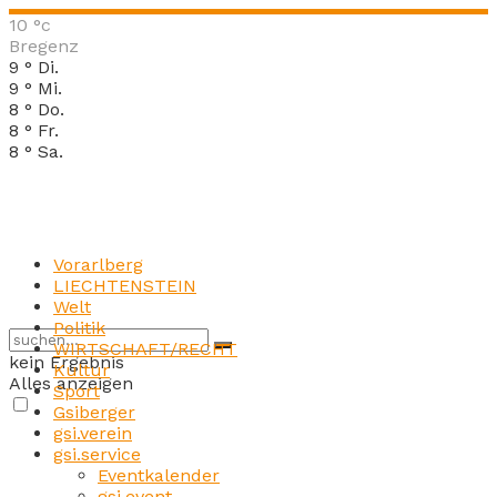
10
°c
Bregenz
9
°
Di.
9
°
Mi.
8
°
Do.
8
°
Fr.
8
°
Sa.
Vorarlberg
LIECHTENSTEIN
Welt
Politik
WIRTSCHAFT/RECHT
kein Ergebnis
Kultur
Alles anzeigen
Sport
Gsiberger
gsi.verein
gsi.service
Eventkalender
gsi.event