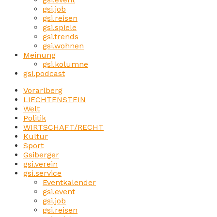
gsi.job
gsi.reisen
gsi.spiele
gsi.trends
gsi.wohnen
Meinung
gsi.kolumne
gsi.podcast
Vorarlberg
LIECHTENSTEIN
Welt
Politik
WIRTSCHAFT/RECHT
Kultur
Sport
Gsiberger
gsi.verein
gsi.service
Eventkalender
gsi.event
gsi.job
gsi.reisen