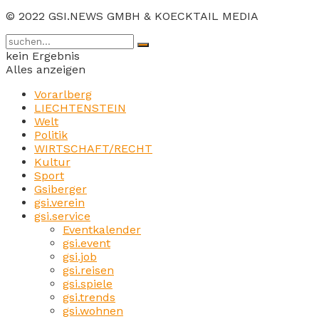
© 2022 GSI.NEWS GMBH & KOECKTAIL MEDIA
kein Ergebnis
Alles anzeigen
Vorarlberg
LIECHTENSTEIN
Welt
Politik
WIRTSCHAFT/RECHT
Kultur
Sport
Gsiberger
gsi.verein
gsi.service
Eventkalender
gsi.event
gsi.job
gsi.reisen
gsi.spiele
gsi.trends
gsi.wohnen