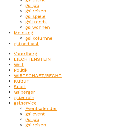
gsi.job
gsi.reisen
gsi.spiele
gsi.trends
gsi.wohnen
Meinung
gsi.kolumne
gsi.podcast
Vorarlberg
LIECHTENSTEIN
Welt
Politik
WIRTSCHAFT/RECHT
Kultur
Sport
Gsiberger
gsi.verein
gsi.service
Eventkalender
gsi.event
gsi.job
gsi.reisen