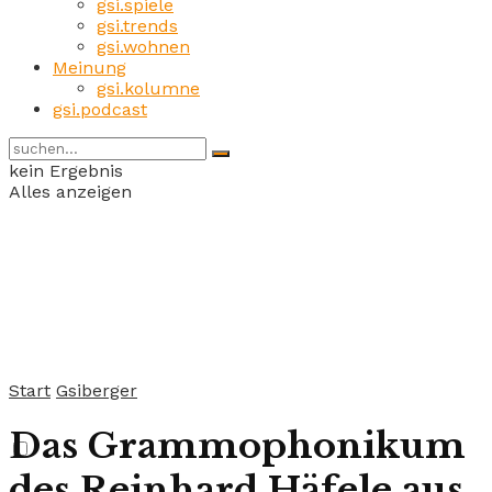
gsi.spiele
gsi.trends
gsi.wohnen
Meinung
gsi.kolumne
gsi.podcast
kein Ergebnis
Alles anzeigen
Start
Gsiberger
Das Grammophonikum
des Reinhard Häfele aus