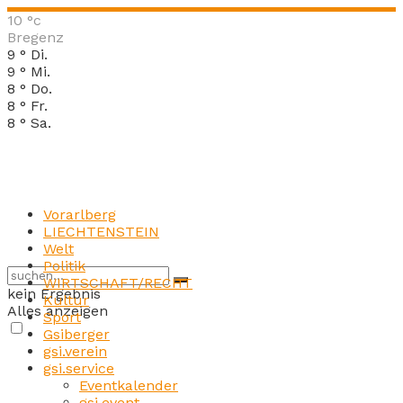
10
°c
Bregenz
9
°
Di.
9
°
Mi.
8
°
Do.
8
°
Fr.
8
°
Sa.
Vorarlberg
LIECHTENSTEIN
Welt
Politik
WIRTSCHAFT/RECHT
kein Ergebnis
Kultur
Alles anzeigen
Sport
Gsiberger
gsi.verein
gsi.service
Eventkalender
gsi.event