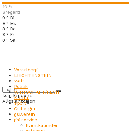
10
°c
Bregenz
9
°
Di.
9
°
Mi.
8
°
Do.
8
°
Fr.
8
°
Sa.
Vorarlberg
LIECHTENSTEIN
Welt
Politik
WIRTSCHAFT/RECHT
kein Ergebnis
Kultur
Alles anzeigen
Sport
Gsiberger
gsi.verein
gsi.service
Eventkalender
gsi.event