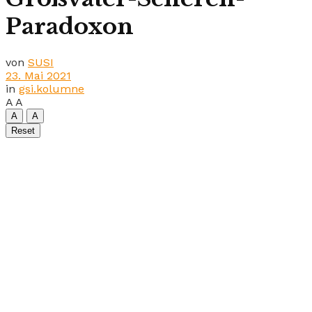
Paradoxon
von
SUSI
23. Mai 2021
in
gsi.kolumne
A
A
A
A
Reset