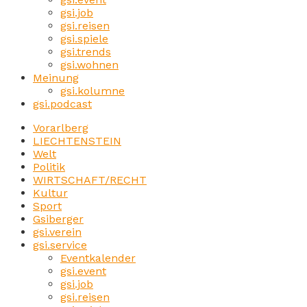
gsi.job
gsi.reisen
gsi.spiele
gsi.trends
gsi.wohnen
Meinung
gsi.kolumne
gsi.podcast
Vorarlberg
LIECHTENSTEIN
Welt
Politik
WIRTSCHAFT/RECHT
Kultur
Sport
Gsiberger
gsi.verein
gsi.service
Eventkalender
gsi.event
gsi.job
gsi.reisen