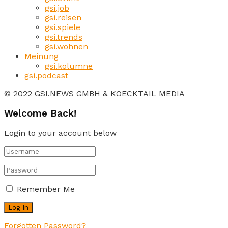
gsi.job
gsi.reisen
gsi.spiele
gsi.trends
gsi.wohnen
Meinung
gsi.kolumne
gsi.podcast
© 2022 GSI.NEWS GMBH & KOECKTAIL MEDIA
Welcome Back!
Login to your account below
Remember Me
Forgotten Password?