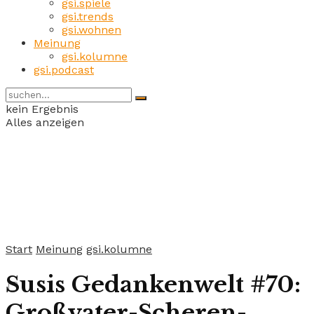
gsi.spiele
gsi.trends
gsi.wohnen
Meinung
gsi.kolumne
gsi.podcast
kein Ergebnis
Alles anzeigen
Start
Meinung
gsi.kolumne
Susis Gedankenwelt #70:
Großvater-Scheren-