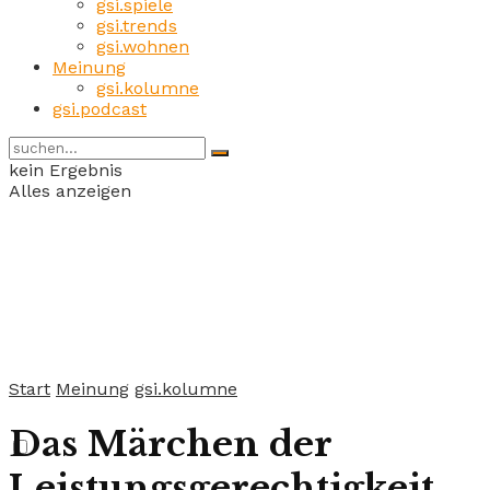
gsi.spiele
gsi.trends
gsi.wohnen
Meinung
gsi.kolumne
gsi.podcast
kein Ergebnis
Alles anzeigen
Start
Meinung
gsi.kolumne
Das Märchen der
Leistungsgerechtigkeit