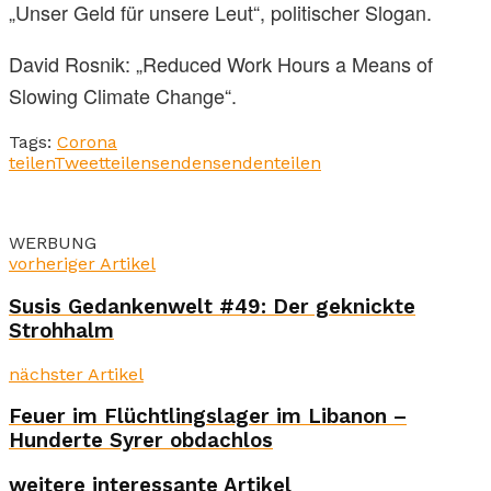
„Unser Geld für unsere Leut“, politischer Slogan.
David Rosnik: „Reduced Work Hours a Means of
Slowing Climate Change“.
Tags:
Corona
teilen
Tweet
teilen
senden
senden
teilen
WERBUNG
vorheriger Artikel
Susis Gedankenwelt #49: Der geknickte
Strohhalm
nächster Artikel
Feuer im Flüchtlingslager im Libanon –
Hunderte Syrer obdachlos
weitere interessante Artikel