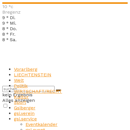
10
°c
Bregenz
9
°
Di.
9
°
Mi.
8
°
Do.
8
°
Fr.
8
°
Sa.
Vorarlberg
LIECHTENSTEIN
Welt
Politik
WIRTSCHAFT/RECHT
kein Ergebnis
Kultur
Alles anzeigen
Sport
Gsiberger
gsi.verein
gsi.service
Eventkalender
gsi.event