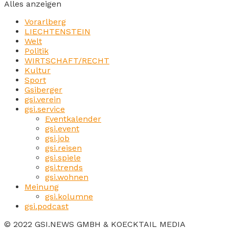
Alles anzeigen
Vorarlberg
LIECHTENSTEIN
Welt
Politik
WIRTSCHAFT/RECHT
Kultur
Sport
Gsiberger
gsi.verein
gsi.service
Eventkalender
gsi.event
gsi.job
gsi.reisen
gsi.spiele
gsi.trends
gsi.wohnen
Meinung
gsi.kolumne
gsi.podcast
© 2022 GSI.NEWS GMBH & KOECKTAIL MEDIA