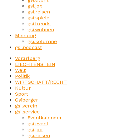
gsi.job
gsi.reisen
gsi.spiele
gsi.trends
gsi.wohnen
Meinung
gsi.kolumne
gsi.podcast
Vorarlberg
LIECHTENSTEIN
Welt
Politik
WIRTSCHAFT/RECHT
Kultur
Sport
Gsiberger
gsi.verein
gsi.service
Eventkalender
gsi.event
gsi.job
gsi.reisen