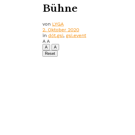
Bühne
von
LYGA
2. Oktober 2020
in
döt.gsi
,
gsi.event
A
A
A
A
Reset