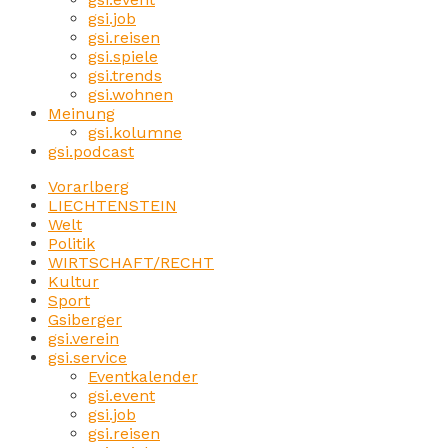
gsi.job
gsi.reisen
gsi.spiele
gsi.trends
gsi.wohnen
Meinung
gsi.kolumne
gsi.podcast
Vorarlberg
LIECHTENSTEIN
Welt
Politik
WIRTSCHAFT/RECHT
Kultur
Sport
Gsiberger
gsi.verein
gsi.service
Eventkalender
gsi.event
gsi.job
gsi.reisen