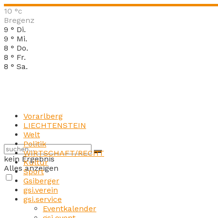
10
°c
Bregenz
9
°
Di.
9
°
Mi.
8
°
Do.
8
°
Fr.
8
°
Sa.
Vorarlberg
LIECHTENSTEIN
Welt
Politik
WIRTSCHAFT/RECHT
kein Ergebnis
Kultur
Alles anzeigen
Sport
Gsiberger
gsi.verein
gsi.service
Eventkalender
gsi.event