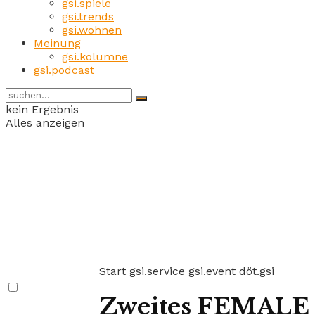
gsi.spiele
gsi.trends
gsi.wohnen
Meinung
gsi.kolumne
gsi.podcast
kein Ergebnis
Alles anzeigen
Start
gsi.service
gsi.event
döt.gsi
Zweites FEMALE F