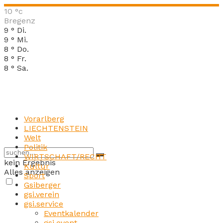
10
°c
Bregenz
9
°
Di.
9
°
Mi.
8
°
Do.
8
°
Fr.
8
°
Sa.
Vorarlberg
LIECHTENSTEIN
Welt
Politik
WIRTSCHAFT/RECHT
kein Ergebnis
Kultur
Alles anzeigen
Sport
Gsiberger
gsi.verein
gsi.service
Eventkalender
gsi.event