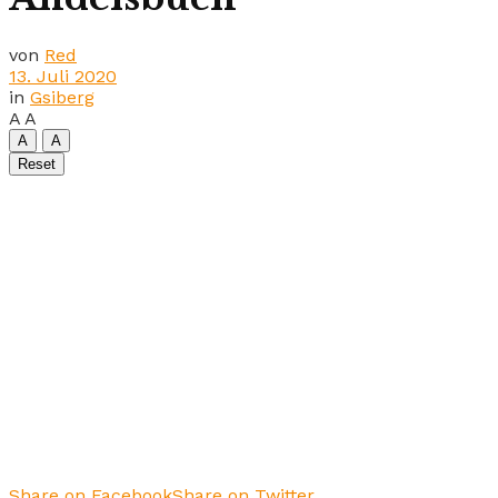
von
Red
13. Juli 2020
in
Gsiberg
A
A
A
A
Reset
Share on Facebook
Share on Twitter