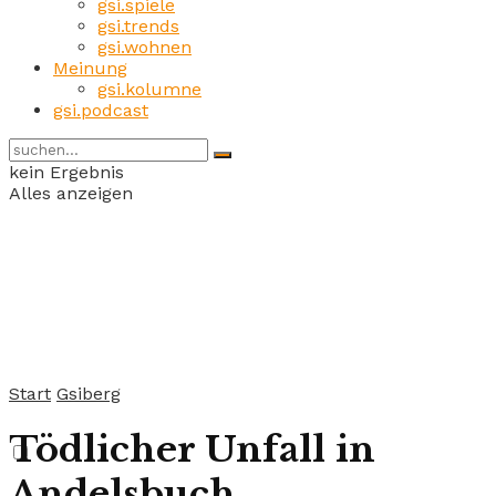
gsi.spiele
gsi.trends
gsi.wohnen
Meinung
gsi.kolumne
gsi.podcast
kein Ergebnis
Alles anzeigen
Start
Gsiberg
Tödlicher Unfall in
Andelsbuch