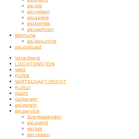
gsi.job
gsi.reisen
gsi.spiele
gsi.trends
gsi.wohnen
Meinung
gsi.kolumne
gsi.podcast
Vorarlberg
LIECHTENSTEIN
Welt
Politik
WIRTSCHAFT/RECHT
Kultur
Sport
Gsiberger
gsi.verein
gsi.service
Eventkalender
gsi.event
gsi.job
gsi.reisen