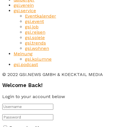
gsi.verein
gsi.service
Eventkalender
gsi.event
gsi.job
gsi.reisen
gsi.spiele
gsi.trends
gsi.wohnen
Meinung
gsi.kolumne
gsi.podcast
© 2022 GSI.NEWS GMBH & KOECKTAIL MEDIA
Welcome Back!
Login to your account below