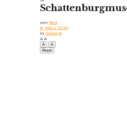
Schattenburgmu
von
Red
8. März 2020
in
Gsiberg
A
A
A
A
Reset