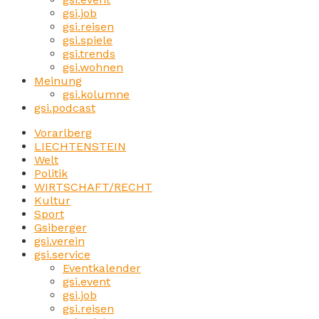
gsi.job
gsi.reisen
gsi.spiele
gsi.trends
gsi.wohnen
Meinung
gsi.kolumne
gsi.podcast
Vorarlberg
LIECHTENSTEIN
Welt
Politik
WIRTSCHAFT/RECHT
Kultur
Sport
Gsiberger
gsi.verein
gsi.service
Eventkalender
gsi.event
gsi.job
gsi.reisen