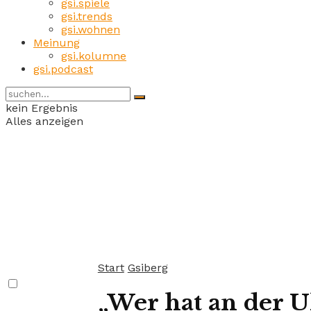
gsi.spiele
gsi.trends
gsi.wohnen
Meinung
gsi.kolumne
gsi.podcast
kein Ergebnis
Alles anzeigen
Start
Gsiberg
„Wer hat an der U