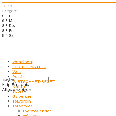
10
°c
Bregenz
9
°
Di.
9
°
Mi.
8
°
Do.
8
°
Fr.
8
°
Sa.
Vorarlberg
LIECHTENSTEIN
Welt
Politik
WIRTSCHAFT/RECHT
kein Ergebnis
Kultur
Alles anzeigen
Sport
Gsiberger
gsi.verein
gsi.service
Eventkalender
gsi.event