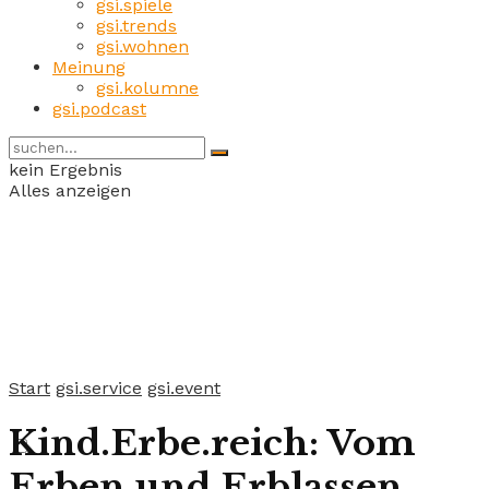
gsi.spiele
gsi.trends
gsi.wohnen
Meinung
gsi.kolumne
gsi.podcast
kein Ergebnis
Alles anzeigen
Start
gsi.service
gsi.event
Kind.Erbe.reich: Vom
Erben und Erblassen