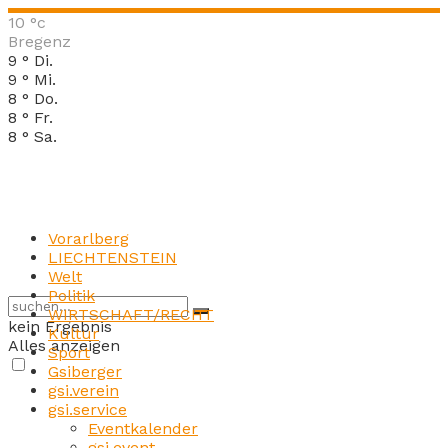
10
°c
Bregenz
9
°
Di.
9
°
Mi.
8
°
Do.
8
°
Fr.
8
°
Sa.
Vorarlberg
LIECHTENSTEIN
Welt
Politik
WIRTSCHAFT/RECHT
kein Ergebnis
Kultur
Alles anzeigen
Sport
Gsiberger
gsi.verein
gsi.service
Eventkalender
gsi.event