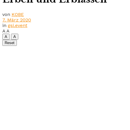
von
KOBE
7. März 2020
in
gsi.event
A
A
A
A
Reset