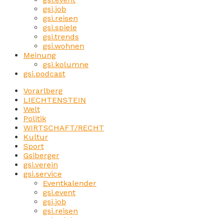
gsi.job
gsi.reisen
gsi.spiele
gsi.trends
gsi.wohnen
Meinung
gsi.kolumne
gsi.podcast
Vorarlberg
LIECHTENSTEIN
Welt
Politik
WIRTSCHAFT/RECHT
Kultur
Sport
Gsiberger
gsi.verein
gsi.service
Eventkalender
gsi.event
gsi.job
gsi.reisen