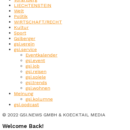
LIECHTENSTEIN
Welt
Politik
WIRTSCHAFT/RECHT
Kultur
Sport
Gsiberger
gsi.verein
gsi.service
Eventkalender
gsi.event
gsi.job
gsi.reisen
gsi.spiele
gsi.trends
gsi.wohnen
Meinung
gsi.kolumne
gsi.podcast
© 2022 GSI.NEWS GMBH & KOECKTAIL MEDIA
Welcome Back!