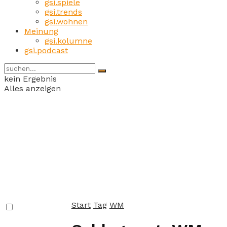
gsi.spiele
gsi.trends
gsi.wohnen
Meinung
gsi.kolumne
gsi.podcast
kein Ergebnis
Alles anzeigen
Start
Tag
WM