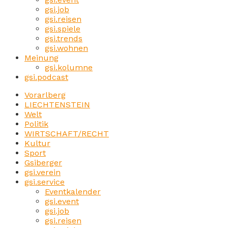
gsi.job
gsi.reisen
gsi.spiele
gsi.trends
gsi.wohnen
Meinung
gsi.kolumne
gsi.podcast
Vorarlberg
LIECHTENSTEIN
Welt
Politik
WIRTSCHAFT/RECHT
Kultur
Sport
Gsiberger
gsi.verein
gsi.service
Eventkalender
gsi.event
gsi.job
gsi.reisen