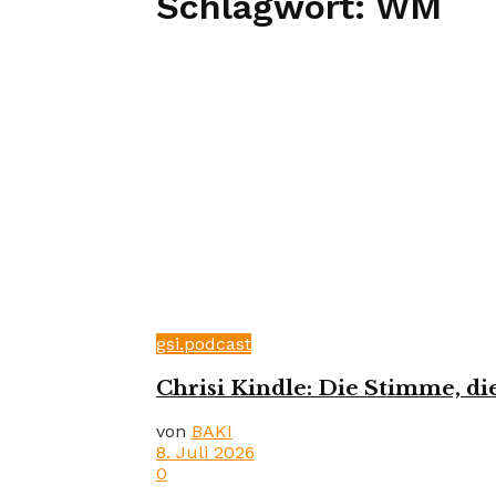
Schlagwort:
WM
gsi.podcast
Chrisi Kindle: Die Stimme, di
von
BAKI
8. Juli 2026
0