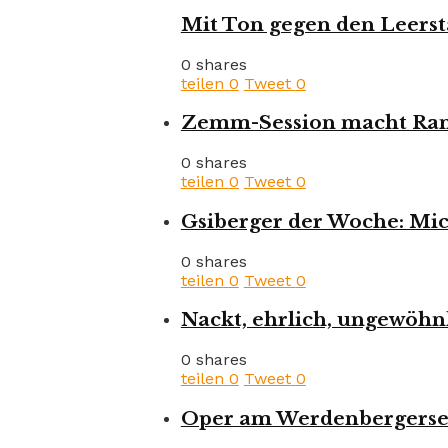
Mit Ton gegen den Leerst
0 shares
teilen
0
Tweet
0
Zemm-Session macht Rank
0 shares
teilen
0
Tweet
0
Gsiberger der Woche: Mic
0 shares
teilen
0
Tweet
0
Nackt, ehrlich, ungewöhnl
0 shares
teilen
0
Tweet
0
Oper am Werdenbergersee: