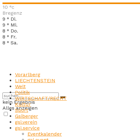
10
°c
Bregenz
9
°
Di.
9
°
Mi.
8
°
Do.
8
°
Fr.
8
°
Sa.
Vorarlberg
LIECHTENSTEIN
Welt
Politik
WIRTSCHAFT/RECHT
kein Ergebnis
Kultur
Alles anzeigen
Sport
Gsiberger
gsi.verein
gsi.service
Eventkalender
gsi.event