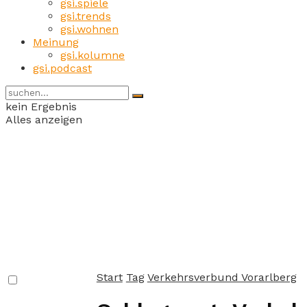
gsi.spiele
gsi.trends
gsi.wohnen
Meinung
gsi.kolumne
gsi.podcast
kein Ergebnis
Alles anzeigen
Start
Tag
Verkehrsverbund Vorarlberg