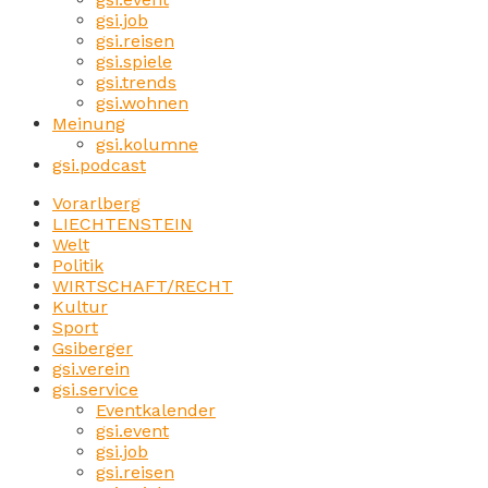
gsi.job
gsi.reisen
gsi.spiele
gsi.trends
gsi.wohnen
Meinung
gsi.kolumne
gsi.podcast
Vorarlberg
LIECHTENSTEIN
Welt
Politik
WIRTSCHAFT/RECHT
Kultur
Sport
Gsiberger
gsi.verein
gsi.service
Eventkalender
gsi.event
gsi.job
gsi.reisen