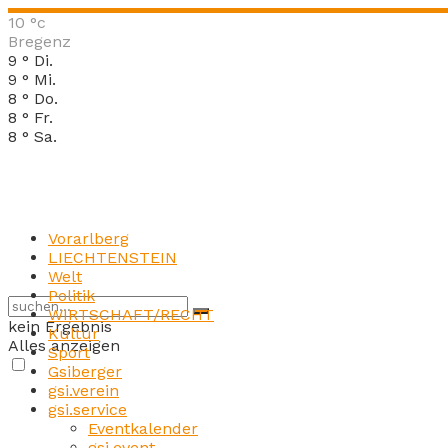
10
°c
Bregenz
9
°
Di.
9
°
Mi.
8
°
Do.
8
°
Fr.
8
°
Sa.
Vorarlberg
LIECHTENSTEIN
Welt
Politik
WIRTSCHAFT/RECHT
kein Ergebnis
Kultur
Alles anzeigen
Sport
Gsiberger
gsi.verein
gsi.service
Eventkalender
gsi.event