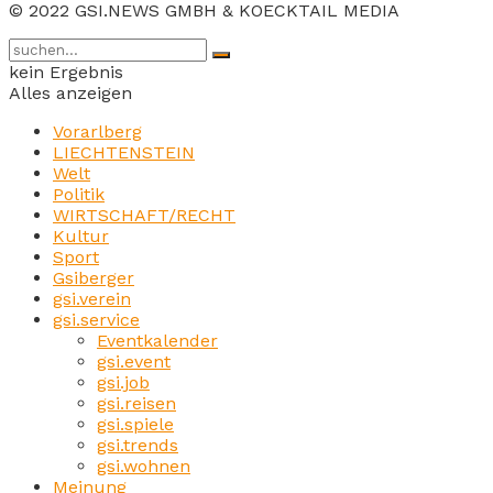
© 2022 GSI.NEWS GMBH & KOECKTAIL MEDIA
kein Ergebnis
Alles anzeigen
Vorarlberg
LIECHTENSTEIN
Welt
Politik
WIRTSCHAFT/RECHT
Kultur
Sport
Gsiberger
gsi.verein
gsi.service
Eventkalender
gsi.event
gsi.job
gsi.reisen
gsi.spiele
gsi.trends
gsi.wohnen
Meinung