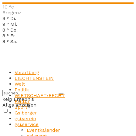
10
°c
Bregenz
9
°
Di.
9
°
Mi.
8
°
Do.
8
°
Fr.
8
°
Sa.
Vorarlberg
LIECHTENSTEIN
Welt
Politik
WIRTSCHAFT/RECHT
kein Ergebnis
Kultur
Alles anzeigen
Sport
Gsiberger
gsi.verein
gsi.service
Eventkalender
gsi.event