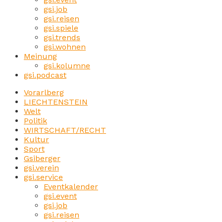
gsi.job
gsi.reisen
gsi.spiele
gsi.trends
gsi.wohnen
Meinung
gsi.kolumne
gsi.podcast
Vorarlberg
LIECHTENSTEIN
Welt
Politik
WIRTSCHAFT/RECHT
Kultur
Sport
Gsiberger
gsi.verein
gsi.service
Eventkalender
gsi.event
gsi.job
gsi.reisen