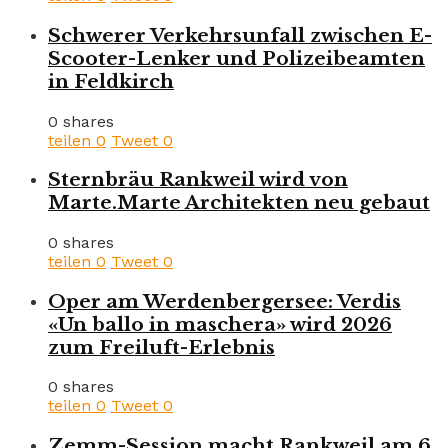
Schwerer Verkehrsunfall zwischen E-
Scooter-Lenker und Polizeibeamten
in Feldkirch
0 shares
teilen
0
Tweet
0
Sternbräu Rankweil wird von
Marte.Marte Architekten neu gebaut
0 shares
teilen
0
Tweet
0
Oper am Werdenbergersee: Verdis
«Un ballo in maschera» wird 2026
zum Freiluft-Erlebnis
0 shares
teilen
0
Tweet
0
Zemm-Session macht Rankweil am 6.