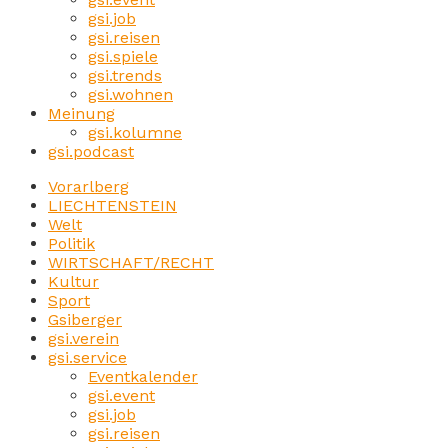
gsi.job
gsi.reisen
gsi.spiele
gsi.trends
gsi.wohnen
Meinung
gsi.kolumne
gsi.podcast
Vorarlberg
LIECHTENSTEIN
Welt
Politik
WIRTSCHAFT/RECHT
Kultur
Sport
Gsiberger
gsi.verein
gsi.service
Eventkalender
gsi.event
gsi.job
gsi.reisen