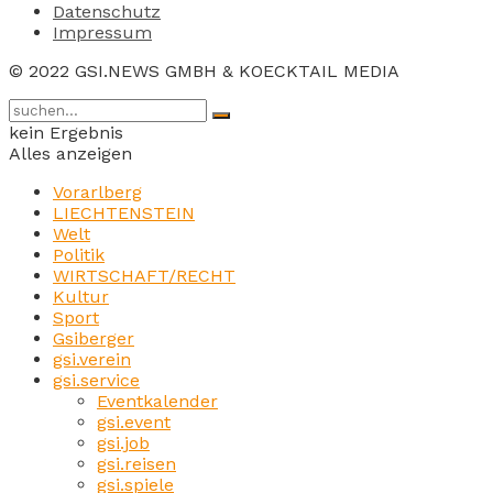
Datenschutz
Impressum
© 2022 GSI.NEWS GMBH & KOECKTAIL MEDIA
kein Ergebnis
Alles anzeigen
Vorarlberg
LIECHTENSTEIN
Welt
Politik
WIRTSCHAFT/RECHT
Kultur
Sport
Gsiberger
gsi.verein
gsi.service
Eventkalender
gsi.event
gsi.job
gsi.reisen
gsi.spiele