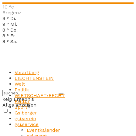
10
°c
Bregenz
9
°
Di.
9
°
Mi.
8
°
Do.
8
°
Fr.
8
°
Sa.
Vorarlberg
LIECHTENSTEIN
Welt
Politik
WIRTSCHAFT/RECHT
kein Ergebnis
Kultur
Alles anzeigen
Sport
Gsiberger
gsi.verein
gsi.service
Eventkalender
gsi.event