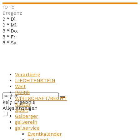
10
°c
Bregenz
9
°
Di.
9
°
Mi.
8
°
Do.
8
°
Fr.
8
°
Sa.
Vorarlberg
LIECHTENSTEIN
Welt
Politik
WIRTSCHAFT/RECHT
kein Ergebnis
Kultur
Alles anzeigen
Sport
Gsiberger
gsi.verein
gsi.service
Eventkalender
gsi.event