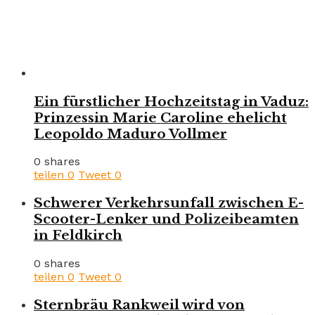
Ein fürstlicher Hochzeitstag in Vaduz:
Prinzessin Marie Caroline ehelicht
Leopoldo Maduro Vollmer
0 shares
teilen
0
Tweet
0
Schwerer Verkehrsunfall zwischen E-
Scooter-Lenker und Polizeibeamten
in Feldkirch
0 shares
teilen
0
Tweet
0
Sternbräu Rankweil wird von