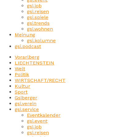
gsi.job
gsi.reisen
gsi.spiele
gsi.trends
gsi.wohnen
Meinung
gsi.kolumne
gsi.podcast
Vorarlberg
LIECHTENSTEIN
Welt
Politik
WIRTSCHAFT/RECHT
Kultur
Sport
Gsiberger
gsi.verein
gsi.service
Eventkalender
gsi.event
gsi.job
gsi.reisen