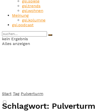
gsi.spiele
gsi.trends
gsi.wohnen
Meinung
gsi.kolumne
gsi.podcast
kein Ergebnis
Alles anzeigen
Start
Tag
Pulverturm
Schlagwort:
Pulverturm