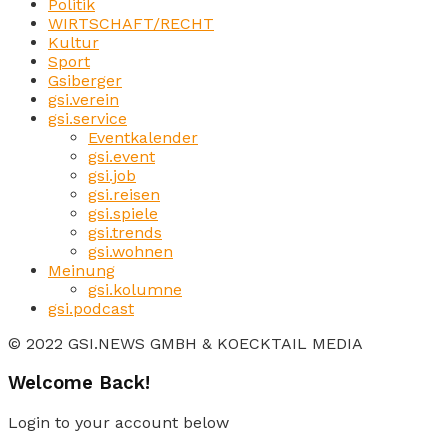
Politik
WIRTSCHAFT/RECHT
Kultur
Sport
Gsiberger
gsi.verein
gsi.service
Eventkalender
gsi.event
gsi.job
gsi.reisen
gsi.spiele
gsi.trends
gsi.wohnen
Meinung
gsi.kolumne
gsi.podcast
© 2022 GSI.NEWS GMBH & KOECKTAIL MEDIA
Welcome Back!
Login to your account below