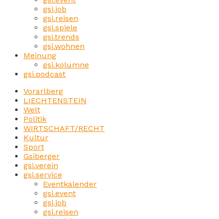
gsi.job
gsi.reisen
gsi.spiele
gsi.trends
gsi.wohnen
Meinung
gsi.kolumne
gsi.podcast
Vorarlberg
LIECHTENSTEIN
Welt
Politik
WIRTSCHAFT/RECHT
Kultur
Sport
Gsiberger
gsi.verein
gsi.service
Eventkalender
gsi.event
gsi.job
gsi.reisen