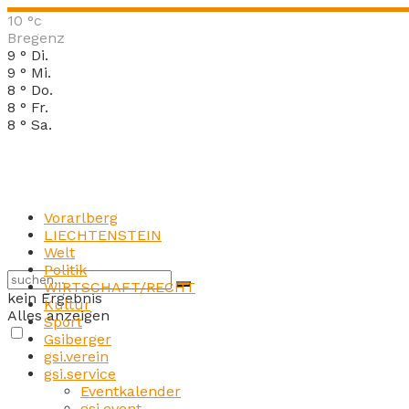
10
°c
Bregenz
9
°
Di.
9
°
Mi.
8
°
Do.
8
°
Fr.
8
°
Sa.
Vorarlberg
LIECHTENSTEIN
Welt
Politik
WIRTSCHAFT/RECHT
kein Ergebnis
Kultur
Alles anzeigen
Sport
Gsiberger
gsi.verein
gsi.service
Eventkalender
gsi.event