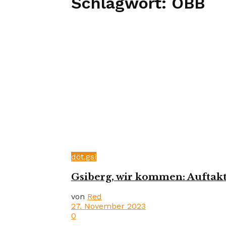
Schlagwort:
ÖBB
döt.gsi
Gsiberg, wir kommen: Auftak
von
Red
27. November 2023
0