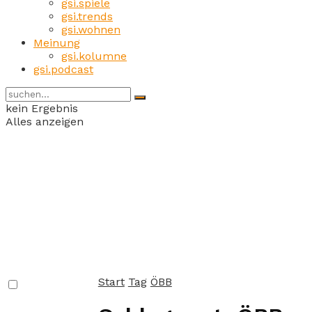
gsi.spiele
gsi.trends
gsi.wohnen
Meinung
gsi.kolumne
gsi.podcast
kein Ergebnis
Alles anzeigen
Start
Tag
ÖBB