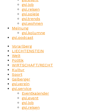
gsi.job
gsi.reisen
gsi.spiele
gsi.trends
gsi.wohnen
Meinung
gsi.kolumne
gsi.podcast
Vorarlberg
LIECHTENSTEIN
Welt
Politik
WIRTSCHAFT/RECHT
Kultur
Sport
Gsiberger
gsi.verein
gsi.service
Eventkalender
gsi.event
gsi.job
gsi.reisen