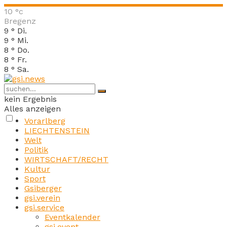
10
°c
Bregenz
9
°
Di.
9
°
Mi.
8
°
Do.
8
°
Fr.
8
°
Sa.
kein Ergebnis
Alles anzeigen
Vorarlberg
LIECHTENSTEIN
Welt
Politik
WIRTSCHAFT/RECHT
Kultur
Sport
Gsiberger
gsi.verein
gsi.service
Eventkalender
gsi.event