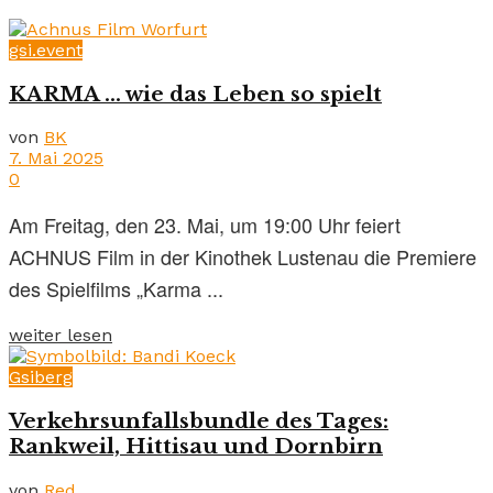
gsi.event
KARMA … wie das Leben so spielt
von
BK
7. Mai 2025
0
Am Freitag, den 23. Mai, um 19:00 Uhr feiert
ACHNUS Film in der Kinothek Lustenau die Premiere
des Spielfilms „Karma ...
weiter lesen
Gsiberg
Verkehrsunfallsbundle des Tages:
Rankweil, Hittisau und Dornbirn
von
Red