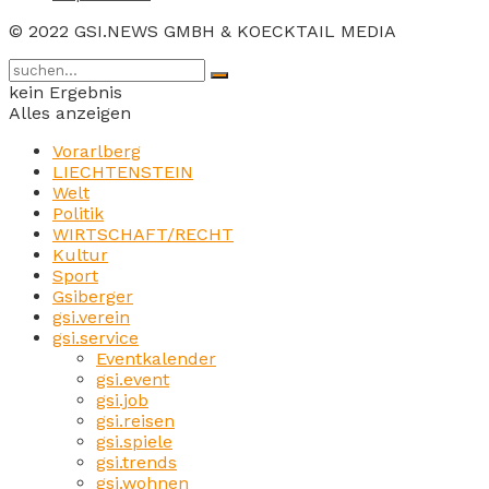
© 2022 GSI.NEWS GMBH & KOECKTAIL MEDIA
kein Ergebnis
Alles anzeigen
Vorarlberg
LIECHTENSTEIN
Welt
Politik
WIRTSCHAFT/RECHT
Kultur
Sport
Gsiberger
gsi.verein
gsi.service
Eventkalender
gsi.event
gsi.job
gsi.reisen
gsi.spiele
gsi.trends
gsi.wohnen