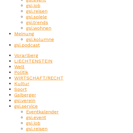
gsi.job
gsi.reisen
gsi.spiele
gsi.trends
gsi.wohnen
Meinung
gsi.kolumne
gsi.podcast
Vorarlberg
LIECHTENSTEIN
Welt
Politik
WIRTSCHAFT/RECHT
Kultur
Sport
Gsiberger
gsi.verein
gsi.service
Eventkalender
gsi.event
gsi.job
gsi.reisen