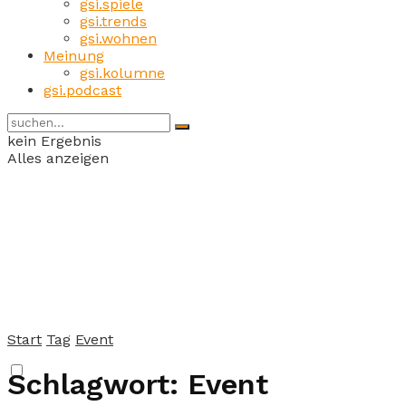
gsi.spiele
gsi.trends
gsi.wohnen
Meinung
gsi.kolumne
gsi.podcast
kein Ergebnis
Alles anzeigen
Start
Tag
Event
Schlagwort:
Event