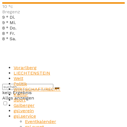
10
°c
Bregenz
9
°
Di.
9
°
Mi.
8
°
Do.
8
°
Fr.
8
°
Sa.
Vorarlberg
LIECHTENSTEIN
Welt
Politik
WIRTSCHAFT/RECHT
kein Ergebnis
Kultur
Alles anzeigen
Sport
Gsiberger
gsi.verein
gsi.service
Eventkalender
gsi.event