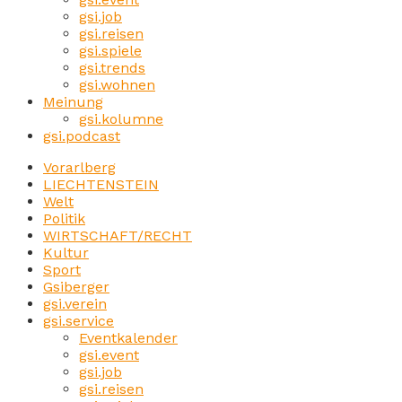
gsi.job
gsi.reisen
gsi.spiele
gsi.trends
gsi.wohnen
Meinung
gsi.kolumne
gsi.podcast
Vorarlberg
LIECHTENSTEIN
Welt
Politik
WIRTSCHAFT/RECHT
Kultur
Sport
Gsiberger
gsi.verein
gsi.service
Eventkalender
gsi.event
gsi.job
gsi.reisen