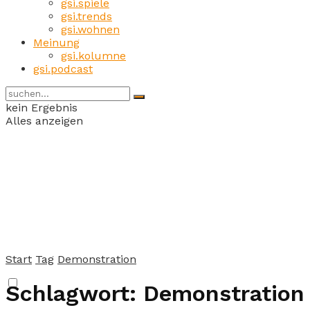
gsi.spiele
gsi.trends
gsi.wohnen
Meinung
gsi.kolumne
gsi.podcast
kein Ergebnis
Alles anzeigen
Start
Tag
Demonstration
Schlagwort:
Demonstration