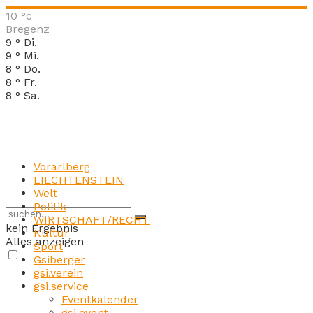
10
°c
Bregenz
9
°
Di.
9
°
Mi.
8
°
Do.
8
°
Fr.
8
°
Sa.
Vorarlberg
LIECHTENSTEIN
Welt
Politik
WIRTSCHAFT/RECHT
kein Ergebnis
Kultur
Alles anzeigen
Sport
Gsiberger
gsi.verein
gsi.service
Eventkalender
gsi.event