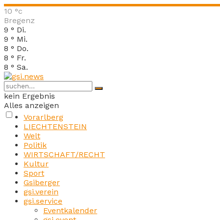
10
°c
Bregenz
9
°
Di.
9
°
Mi.
8
°
Do.
8
°
Fr.
8
°
Sa.
kein Ergebnis
Alles anzeigen
Vorarlberg
LIECHTENSTEIN
Welt
Politik
WIRTSCHAFT/RECHT
Kultur
Sport
Gsiberger
gsi.verein
gsi.service
Eventkalender
gsi.event