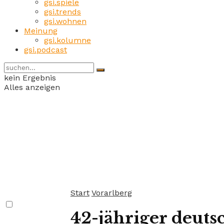
gsi.spiele
gsi.trends
gsi.wohnen
Meinung
gsi.kolumne
gsi.podcast
kein Ergebnis
Alles anzeigen
Start
Vorarlberg
42-jähriger deut