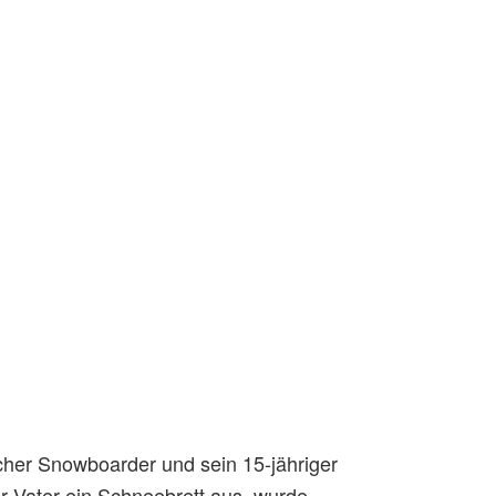
cher Snowboarder und sein 15-jähriger
r Vater ein Schneebrett aus, wurde