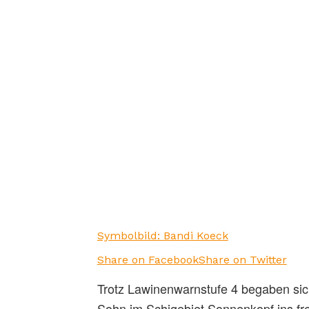
Symbolbild: Bandi Koeck
Share on Facebook
Share on Twitter
Trotz Lawinenwarnstufe 4 begaben sic
Sohn im Schigebiet Sonnenkopf ins fr