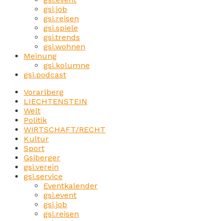
gsi.job
gsi.reisen
gsi.spiele
gsi.trends
gsi.wohnen
Meinung
gsi.kolumne
gsi.podcast
Vorarlberg
LIECHTENSTEIN
Welt
Politik
WIRTSCHAFT/RECHT
Kultur
Sport
Gsiberger
gsi.verein
gsi.service
Eventkalender
gsi.event
gsi.job
gsi.reisen