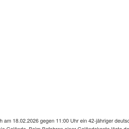
h am 18.02.2026 gegen 11:00 Uhr ein 42-jähriger deuts
eie Gelände. Beim Befahren einer Geländekante löste de