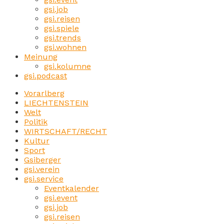
gsi.job
gsi.reisen
gsi.spiele
gsi.trends
gsi.wohnen
Meinung
gsi.kolumne
gsi.podcast
Vorarlberg
LIECHTENSTEIN
Welt
Politik
WIRTSCHAFT/RECHT
Kultur
Sport
Gsiberger
gsi.verein
gsi.service
Eventkalender
gsi.event
gsi.job
gsi.reisen