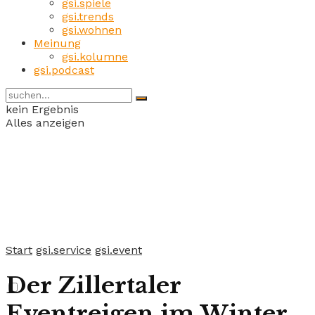
gsi.spiele
gsi.trends
gsi.wohnen
Meinung
gsi.kolumne
gsi.podcast
kein Ergebnis
Alles anzeigen
Start
gsi.service
gsi.event
Der Zillertaler
Eventreigen im Winter