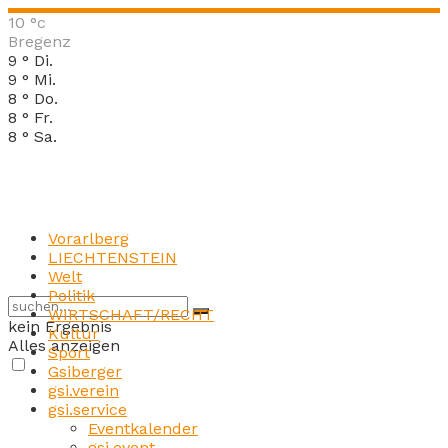
10
°c
Bregenz
9
°
Di.
9
°
Mi.
8
°
Do.
8
°
Fr.
8
°
Sa.
Vorarlberg
LIECHTENSTEIN
Welt
Politik
WIRTSCHAFT/RECHT
kein Ergebnis
Kultur
Alles anzeigen
Sport
Gsiberger
gsi.verein
gsi.service
Eventkalender
gsi.event