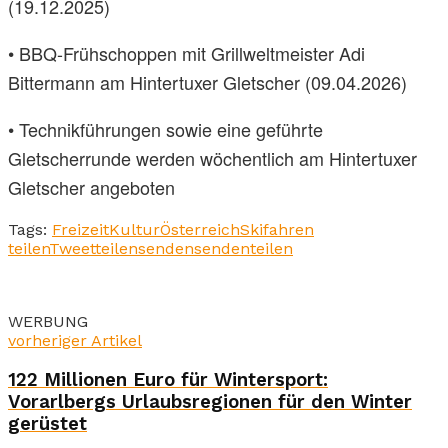
(19.12.2025)
• BBQ-Frühschoppen mit Grillweltmeister Adi
Bittermann am Hintertuxer Gletscher (09.04.2026)
• Technikführungen sowie eine geführte
Gletscherrunde werden wöchentlich am Hintertuxer
Gletscher angeboten
Tags:
Freizeit
Kultur
Österreich
Skifahren
teilen
Tweet
teilen
senden
senden
teilen
WERBUNG
vorheriger Artikel
122 Millionen Euro für Wintersport:
Vorarlbergs Urlaubsregionen für den Winter
gerüstet