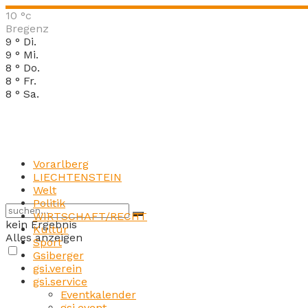
10
°c
Bregenz
9
°
Di.
9
°
Mi.
8
°
Do.
8
°
Fr.
8
°
Sa.
Vorarlberg
LIECHTENSTEIN
Welt
Politik
WIRTSCHAFT/RECHT
kein Ergebnis
Kultur
Alles anzeigen
Sport
Gsiberger
gsi.verein
gsi.service
Eventkalender
gsi.event