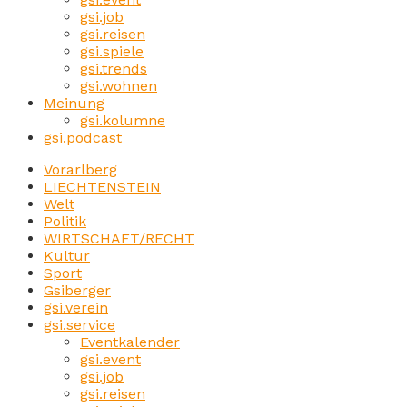
gsi.job
gsi.reisen
gsi.spiele
gsi.trends
gsi.wohnen
Meinung
gsi.kolumne
gsi.podcast
Vorarlberg
LIECHTENSTEIN
Welt
Politik
WIRTSCHAFT/RECHT
Kultur
Sport
Gsiberger
gsi.verein
gsi.service
Eventkalender
gsi.event
gsi.job
gsi.reisen