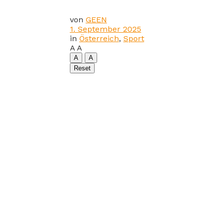
von
GEEN
1. September 2025
in
Österreich
,
Sport
A
A
A
A
Reset