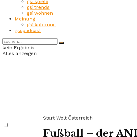
gsi.spiele
gsi.trends
gsi.wohnen
Meinung
gsi.kolumne
gsi.podcast
kein Ergebnis
Alles anzeigen
Start
Welt
Österreich
Fußball – der AND