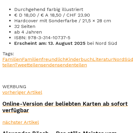
Durchgehend farbig illustriert
€ D 18,00 / € A 18,50 / CHF 23.90
Hardcover mit Sonderfarbe / 21,5 × 28 cm
32 Seiten
ab 4 Jahren
ISBN: 978-3-314-10737-5
Erscheint am: 13. August 2025
bei Nord Süd
Tags:
Familien
Familienfreundlich
Kinderbuch
Literatur
NordSüd
teilen
Tweet
teilen
senden
senden
teilen
WERBUNG
vorheriger Artikel
Online-Version der beliebten Karten ab sofort
verfügbar
nächster Artikel