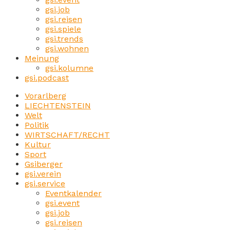
gsi.job
gsi.reisen
gsi.spiele
gsi.trends
gsi.wohnen
Meinung
gsi.kolumne
gsi.podcast
Vorarlberg
LIECHTENSTEIN
Welt
Politik
WIRTSCHAFT/RECHT
Kultur
Sport
Gsiberger
gsi.verein
gsi.service
Eventkalender
gsi.event
gsi.job
gsi.reisen