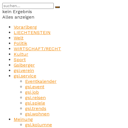
kein Ergebnis
Alles anzeigen
Vorarlberg
LIECHTENSTEIN
Welt
Politik
WIRTSCHAFT/RECHT
Kultur
Sport
Gsiberger
gsi.verein
gsi.service
Eventkalender
gsi.event
gsi.job
gsi.reisen
gsi.spiele
gsi.trends
gsi.wohnen
Meinung
gsi.kolumne