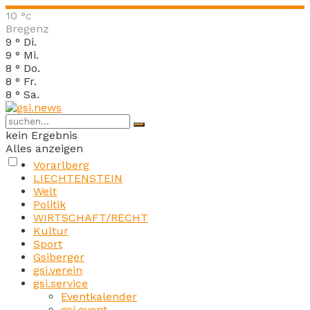
10
°c
Bregenz
9
°
Di.
9
°
Mi.
8
°
Do.
8
°
Fr.
8
°
Sa.
kein Ergebnis
Alles anzeigen
Vorarlberg
LIECHTENSTEIN
Welt
Politik
WIRTSCHAFT/RECHT
Kultur
Sport
Gsiberger
gsi.verein
gsi.service
Eventkalender
gsi.event