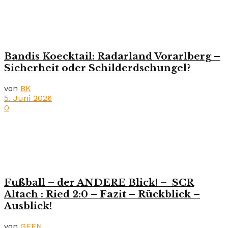
Bandis Koecktail: Radarland Vorarlberg –
Sicherheit oder Schilderdschungel?
von
BK
5. Juni 2026
0
Fußball – der ANDERE Blick! – SCR
Altach : Ried 2:0 – Fazit – Rückblick –
Ausblick!
von
GEEN