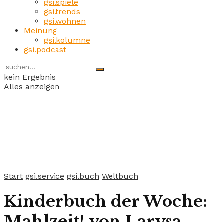
gsi.spiele
gsi.trends
gsi.wohnen
Meinung
gsi.kolumne
gsi.podcast
kein Ergebnis
Alles anzeigen
Start
gsi.service
gsi.buch
Weltbuch
Kinderbuch der Woche:
Mahlzeit! von Larysa