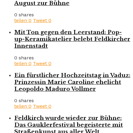
August zur Bühne
0 shares
teilen
0
Tweet
0
Mit Ton gegen den Leerstand: Pop-
up-Keramikatelier belebt Feldkircher
Innenstadt
0 shares
teilen
0
Tweet
0
Ein fürstlicher Hochzeitstag in Vaduz:
Prinzessin Marie Caroline ehelicht
Leopoldo Maduro Vollmer
0 shares
teilen
0
Tweet
0
Feldkirch wurde wieder zur Bühne:
Das Gauklerfestival begeisterte mit
Straßenkunst aus aller Welt