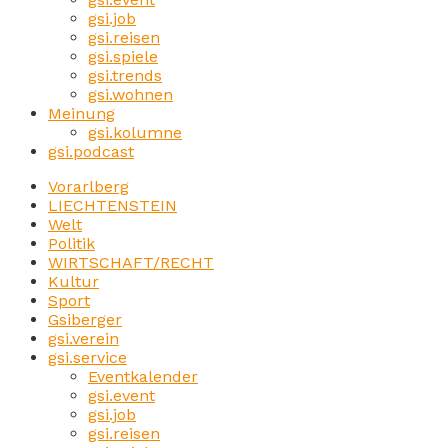
gsi.job
gsi.reisen
gsi.spiele
gsi.trends
gsi.wohnen
Meinung
gsi.kolumne
gsi.podcast
Vorarlberg
LIECHTENSTEIN
Welt
Politik
WIRTSCHAFT/RECHT
Kultur
Sport
Gsiberger
gsi.verein
gsi.service
Eventkalender
gsi.event
gsi.job
gsi.reisen