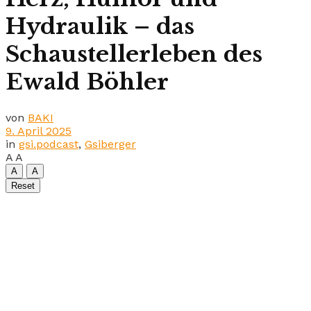
Hydraulik – das
Schaustellerleben des
Ewald Böhler
von
BAKI
9. April 2025
in
gsi.podcast
,
Gsiberger
A
A
A
A
Reset