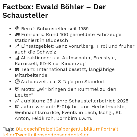
Factbox: Ewald Böhler – Der
Schausteller
🎡 Beruf: Schausteller seit 1989
🚛 Fuhrpark: Rund 100 gemeldete Fahrzeuge,
stationiert in Bludesch
📍 Einsatzgebiet: Ganz Vorarlberg, Tirol und früher
auch die Schweiz
🎢 Attraktionen: u.a. Autoscooter, Freestyle,
Karussell, 6D-Kino, Kinderzug
👥 Team: International besetzt, langjährige
Mitarbeitende
⏱️ Aufbauzeit: ca. 3 Tage pro Standort
💬 Motto: „Wir bringen den Rummel zu den
Leuten“
🎉 Jubiläum: 35 Jahre Schaustellerbetrieb 2025
📅 Jahresverlauf: Frühjahr- und Herbstmärkte,
Weihnachtsmärkte, Events in Lech, Ischgl, St.
Anton, Feldkirch, Dornbirn u.v.m.
Tags:
Bludesch
Freizeit
Gsiberger
Jubiläum
Portrait
teilen
Tweet
teilen
senden
senden
teilen