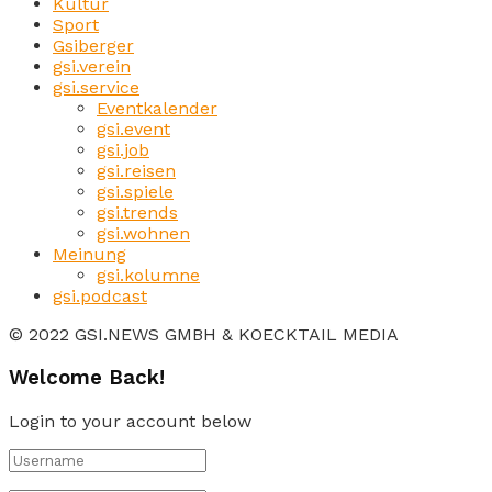
Kultur
Sport
Gsiberger
gsi.verein
gsi.service
Eventkalender
gsi.event
gsi.job
gsi.reisen
gsi.spiele
gsi.trends
gsi.wohnen
Meinung
gsi.kolumne
gsi.podcast
© 2022 GSI.NEWS GMBH & KOECKTAIL MEDIA
Welcome Back!
Login to your account below