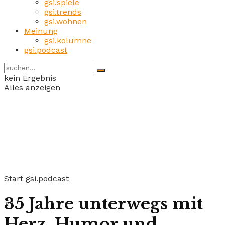
gsi.spiele
gsi.trends
gsi.wohnen
Meinung
gsi.kolumne
gsi.podcast
kein Ergebnis
Alles anzeigen
Start
gsi.podcast
35 Jahre unterwegs mit
Herz, Humor und