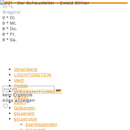
10
°c
Bregenz
9
°
Di.
9
°
Mi.
8
°
Do.
8
°
Fr.
8
°
Sa.
Vorarlberg
LIECHTENSTEIN
Welt
Politik
WIRTSCHAFT/RECHT
kein Ergebnis
Kultur
Alles anzeigen
Sport
Gsiberger
gsi.verein
gsi.service
Eventkalender
gsi.event