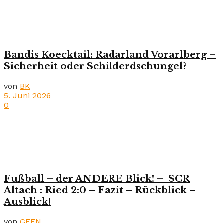
Bandis Koecktail: Radarland Vorarlberg –
Sicherheit oder Schilderdschungel?
von
BK
5. Juni 2026
0
Fußball – der ANDERE Blick! – SCR
Altach : Ried 2:0 – Fazit – Rückblick –
Ausblick!
von
GEEN