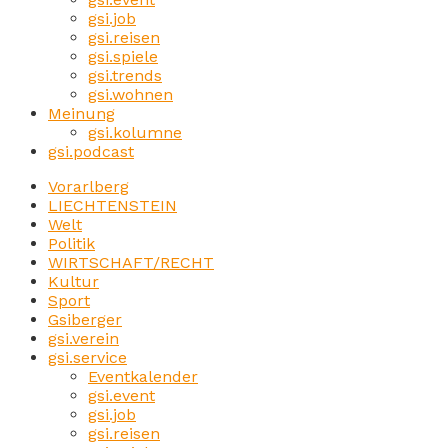
gsi.job
gsi.reisen
gsi.spiele
gsi.trends
gsi.wohnen
Meinung
gsi.kolumne
gsi.podcast
Vorarlberg
LIECHTENSTEIN
Welt
Politik
WIRTSCHAFT/RECHT
Kultur
Sport
Gsiberger
gsi.verein
gsi.service
Eventkalender
gsi.event
gsi.job
gsi.reisen