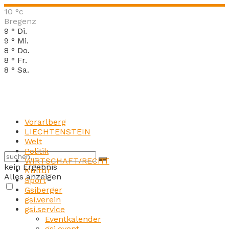
10
°c
Bregenz
9
°
Di.
9
°
Mi.
8
°
Do.
8
°
Fr.
8
°
Sa.
Vorarlberg
LIECHTENSTEIN
Welt
Politik
WIRTSCHAFT/RECHT
kein Ergebnis
Kultur
Alles anzeigen
Sport
Gsiberger
gsi.verein
gsi.service
Eventkalender
gsi.event