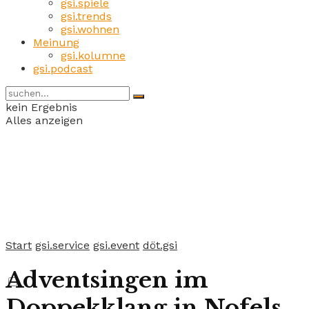
gsi.spiele
gsi.trends
gsi.wohnen
Meinung
gsi.kolumne
gsi.podcast
kein Ergebnis
Alles anzeigen
Start
gsi.service
gsi.event
döt.gsi
Adventsingen im
Doppekklang in Nofels