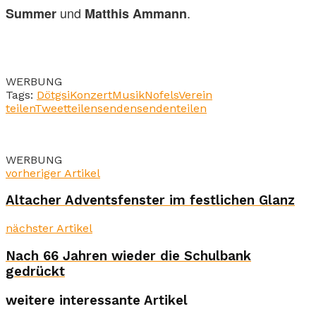
und
.
Summer
Matthis Ammann
WERBUNG
Tags:
Dötgsi
Konzert
Musik
Nofels
Verein
teilen
Tweet
teilen
senden
senden
teilen
WERBUNG
vorheriger Artikel
Altacher Adventsfenster im festlichen Glanz
nächster Artikel
Nach 66 Jahren wieder die Schulbank
gedrückt
weitere interessante Artikel