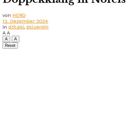
von
HERO
12. Dezember 2024
in
döt.gsi
,
gsi.verein
A
A
A
A
Reset