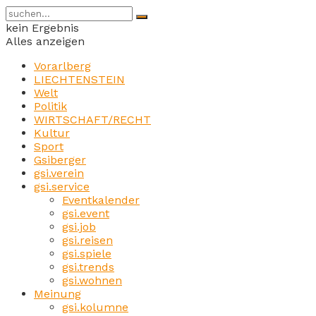
kein Ergebnis
Alles anzeigen
Vorarlberg
LIECHTENSTEIN
Welt
Politik
WIRTSCHAFT/RECHT
Kultur
Sport
Gsiberger
gsi.verein
gsi.service
Eventkalender
gsi.event
gsi.job
gsi.reisen
gsi.spiele
gsi.trends
gsi.wohnen
Meinung
gsi.kolumne