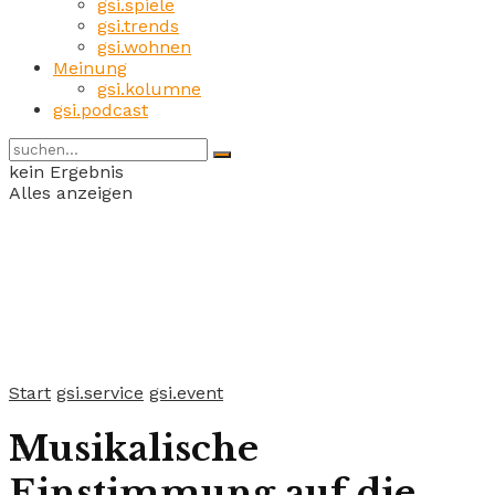
gsi.spiele
gsi.trends
gsi.wohnen
Meinung
gsi.kolumne
gsi.podcast
kein Ergebnis
Alles anzeigen
Start
gsi.service
gsi.event
Musikalische
Einstimmung auf die