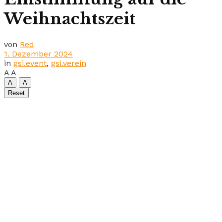
Weihnachtszeit
von
Red
1. Dezember 2024
in
gsi.event
,
gsi.verein
A
A
A
A
Reset