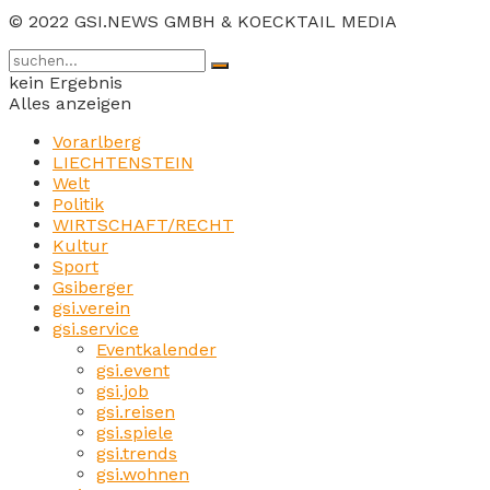
© 2022 GSI.NEWS GMBH & KOECKTAIL MEDIA
kein Ergebnis
Alles anzeigen
Vorarlberg
LIECHTENSTEIN
Welt
Politik
WIRTSCHAFT/RECHT
Kultur
Sport
Gsiberger
gsi.verein
gsi.service
Eventkalender
gsi.event
gsi.job
gsi.reisen
gsi.spiele
gsi.trends
gsi.wohnen