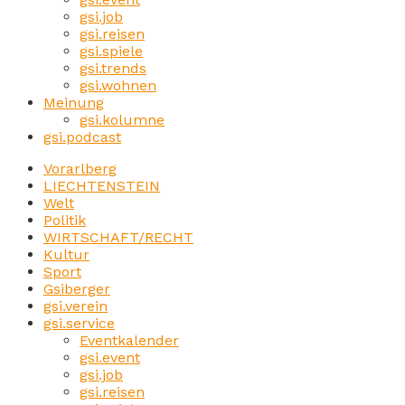
gsi.job
gsi.reisen
gsi.spiele
gsi.trends
gsi.wohnen
Meinung
gsi.kolumne
gsi.podcast
Vorarlberg
LIECHTENSTEIN
Welt
Politik
WIRTSCHAFT/RECHT
Kultur
Sport
Gsiberger
gsi.verein
gsi.service
Eventkalender
gsi.event
gsi.job
gsi.reisen