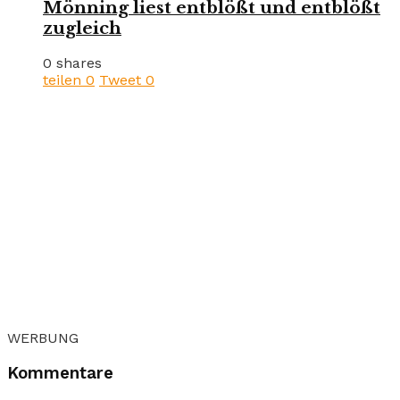
Mönning liest entblößt und entblößt
zugleich
0 shares
teilen
0
Tweet
0
WERBUNG
Kommentare