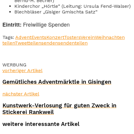
Bernd-H. Becher)
Kinderchor „Hörtle“ (Leitung: Ursula Fend-Walser)
Blechbläser „Gisiger Gmischta Satz“
Freiwillige Spenden
Eintritt:
Tags:
Advent
Events
Konzert
Tosters
Verein
Weihnachten
teilen
Tweet
teilen
senden
senden
teilen
WERBUNG
vorheriger Artikel
Gemütliches Adventmärktle in Gisingen
nächster Artikel
Kunstwerk-Verlosung für guten Zweck in
Stickerei Rankweil
weitere interessante Artikel