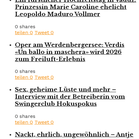
Prinzessin Marie Caroline ehelicht
Leopoldo Maduro Vollmer
0 shares
teilen
0
Tweet
0
Oper am Werdenbergersee: Verdis
«Un ballo in maschera» wird 2026
zum Freiluft-Erlebnis
0 shares
teilen
0
Tweet
0
Sex, geheime Lüste und mehr –
Interview mit der Betreiberin vom
Swingerclub Hokuspokus
0 shares
teilen
0
Tweet
0
Nackt, ehrlich, ungewöhnlich – Antje