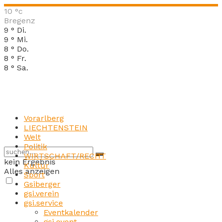
10
°c
Bregenz
9
°
Di.
9
°
Mi.
8
°
Do.
8
°
Fr.
8
°
Sa.
Vorarlberg
LIECHTENSTEIN
Welt
Politik
WIRTSCHAFT/RECHT
kein Ergebnis
Kultur
Alles anzeigen
Sport
Gsiberger
gsi.verein
gsi.service
Eventkalender
gsi.event