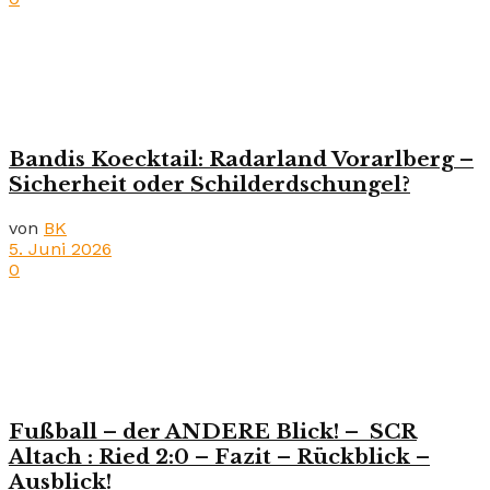
Bandis Koecktail: Radarland Vorarlberg –
Sicherheit oder Schilderdschungel?
von
BK
5. Juni 2026
0
Fußball – der ANDERE Blick! – SCR
Altach : Ried 2:0 – Fazit – Rückblick –
Ausblick!