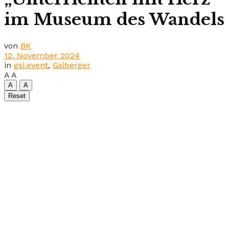
im Museum des Wandels
von
BK
12. November 2024
in
gsi.event
,
Gsiberger
A
A
A
A
Reset