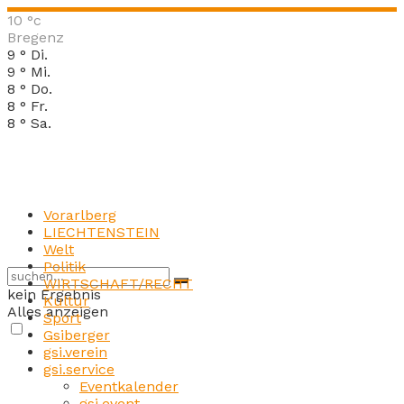
10
°c
Bregenz
9
°
Di.
9
°
Mi.
8
°
Do.
8
°
Fr.
8
°
Sa.
Vorarlberg
LIECHTENSTEIN
Welt
Politik
WIRTSCHAFT/RECHT
kein Ergebnis
Kultur
Alles anzeigen
Sport
Gsiberger
gsi.verein
gsi.service
Eventkalender
gsi.event