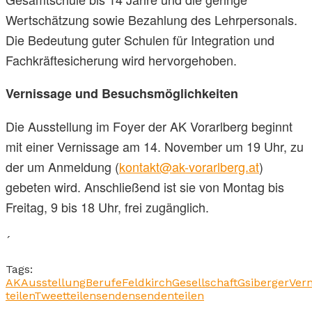
Wertschätzung sowie Bezahlung des Lehrpersonals.
Die Bedeutung guter Schulen für Integration und
Fachkräftesicherung wird hervorgehoben.
Vernissage und Besuchsmöglichkeiten
Die Ausstellung im Foyer der AK Vorarlberg beginnt
mit einer Vernissage am 14. November um 19 Uhr, zu
der um Anmeldung (
kontakt@ak-vorarlberg.at
)
gebeten wird. Anschließend ist sie von Montag bis
Freitag, 9 bis 18 Uhr, frei zugänglich.
´
Tags:
AK
Ausstellung
Berufe
Feldkirch
Gesellschaft
Gsiberger
Vern
teilen
Tweet
teilen
senden
senden
teilen