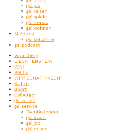
gsi.job
gsi.reisen
gsi.spiele
gsi.trends
gsi.wohnen
Meinung
gsi.kolumne
gsi.podcast
Vorarlberg
LIECHTENSTEIN
Welt
Politik
WIRTSCHAFT/RECHT
Kultur
Sport
Gsiberger
gsi.verein
gsi.service
Eventkalender
gsi.event
gsi.job
gsi.reisen