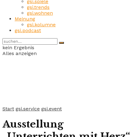
gsi.spiele
gsi.trends
gsi.wohnen
Meinung
gsi.kolumne
gsi.podcast
kein Ergebnis
Alles anzeigen
Start
gsi.service
gsi.event
Ausstellung
„Unterrichten mit Herz“