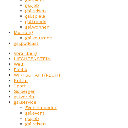
gsi.job
gsi.reisen
gsi.spiele
gsi.trends
gsi.wohnen
Meinung
gsi.kolumne
gsi.podcast
Vorarlberg
LIECHTENSTEIN
Welt
Politik
WIRTSCHAFT/RECHT
Kultur
Sport
Gsiberger
gsi.verein
gsi.service
Eventkalender
gsi.event
gsi.job
gsi.reisen