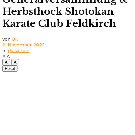
Herbsthock Shotokan
Karate Club Feldkirch
von
BK
2. November 2023
in
gsi.verein
A
A
A
A
Reset