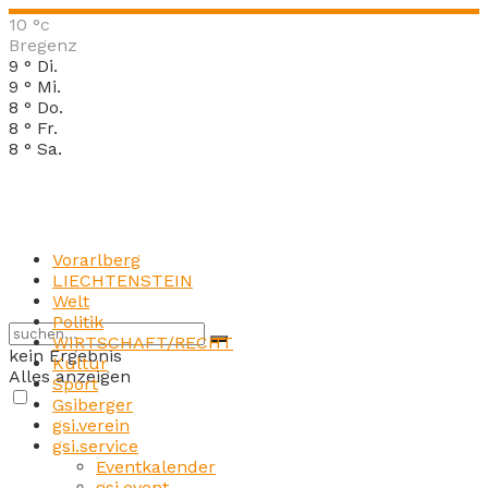
10
°c
Bregenz
9
°
Di.
9
°
Mi.
8
°
Do.
8
°
Fr.
8
°
Sa.
Vorarlberg
LIECHTENSTEIN
Welt
Politik
WIRTSCHAFT/RECHT
kein Ergebnis
Kultur
Alles anzeigen
Sport
Gsiberger
gsi.verein
gsi.service
Eventkalender
gsi.event