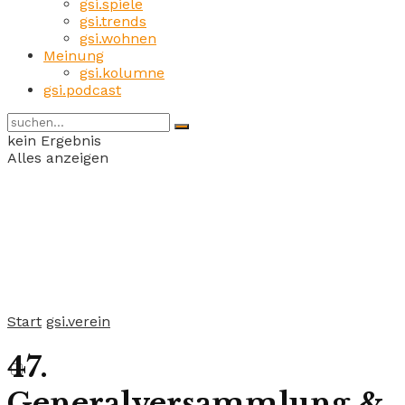
gsi.spiele
gsi.trends
gsi.wohnen
Meinung
gsi.kolumne
gsi.podcast
kein Ergebnis
Alles anzeigen
Start
gsi.verein
47.
Generalversammlung &