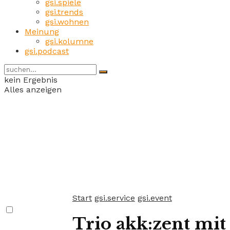
gsi.spiele
gsi.trends
gsi.wohnen
Meinung
gsi.kolumne
gsi.podcast
kein Ergebnis
Alles anzeigen
Start
gsi.service
gsi.event
Trio akk:zent mit