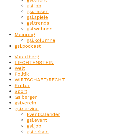
gsi.job
gsi.reisen
gsi.spiele
gsi.trends
gsi.wohnen
Meinung
gsi.kolumne
gsi.podcast
Vorarlberg
LIECHTENSTEIN
Welt
Politik
WIRTSCHAFT/RECHT
Kultur
Sport
Gsiberger
gsi.verein
gsi.service
Eventkalender
gsi.event
gsi.job
gsi.reisen