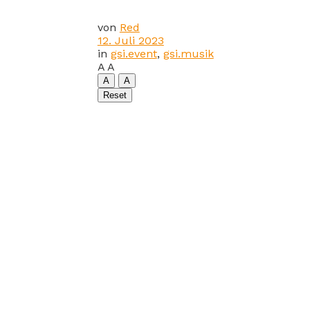
von
Red
12. Juli 2023
in
gsi.event
,
gsi.musik
A
A
A
A
Reset