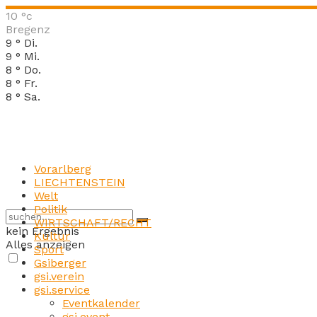
10
°c
Bregenz
9
°
Di.
9
°
Mi.
8
°
Do.
8
°
Fr.
8
°
Sa.
Vorarlberg
LIECHTENSTEIN
Welt
Politik
WIRTSCHAFT/RECHT
kein Ergebnis
Kultur
Alles anzeigen
Sport
Gsiberger
gsi.verein
gsi.service
Eventkalender
gsi.event