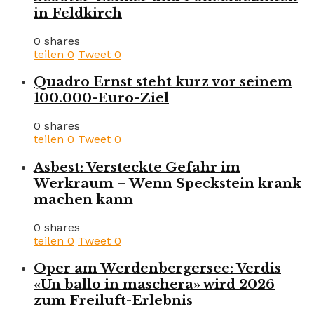
in Feldkirch
0 shares
teilen
0
Tweet
0
Quadro Ernst steht kurz vor seinem
100.000-Euro-Ziel
0 shares
teilen
0
Tweet
0
Asbest: Versteckte Gefahr im
Werkraum – Wenn Speckstein krank
machen kann
0 shares
teilen
0
Tweet
0
Oper am Werdenbergersee: Verdis
«Un ballo in maschera» wird 2026
zum Freiluft-Erlebnis