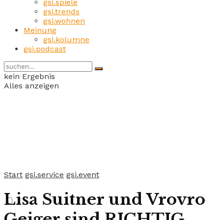
gsi.spiele
gsi.trends
gsi.wohnen
Meinung
gsi.kolumne
gsi.podcast
kein Ergebnis
Alles anzeigen
Start
gsi.service
gsi.event
Lisa Suitner und Vrovro
Geiger sind RICHTIG