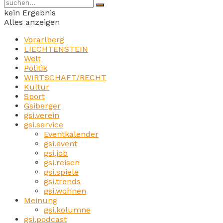
kein Ergebnis
Alles anzeigen
Vorarlberg
LIECHTENSTEIN
Welt
Politik
WIRTSCHAFT/RECHT
Kultur
Sport
Gsiberger
gsi.verein
gsi.service
Eventkalender
gsi.event
gsi.job
gsi.reisen
gsi.spiele
gsi.trends
gsi.wohnen
Meinung
gsi.kolumne
gsi.podcast