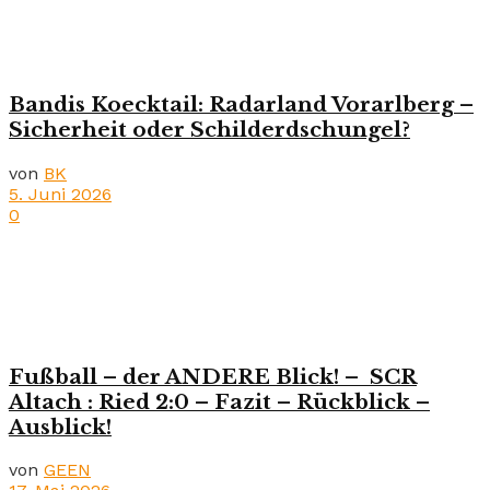
Bandis Koecktail: Radarland Vorarlberg –
Sicherheit oder Schilderdschungel?
von
BK
5. Juni 2026
0
Fußball – der ANDERE Blick! – SCR
Altach : Ried 2:0 – Fazit – Rückblick –
Ausblick!
von
GEEN