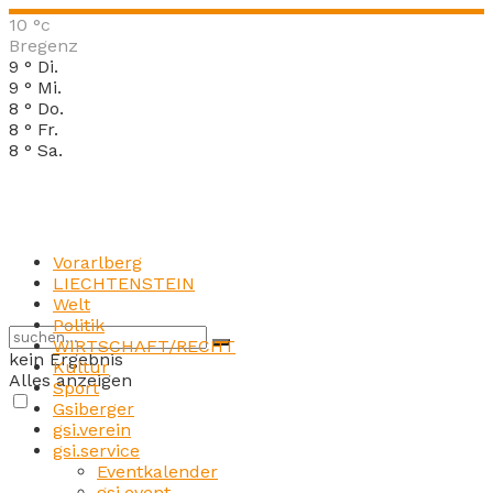
10
°c
Bregenz
9
°
Di.
9
°
Mi.
8
°
Do.
8
°
Fr.
8
°
Sa.
Vorarlberg
LIECHTENSTEIN
Welt
Politik
WIRTSCHAFT/RECHT
kein Ergebnis
Kultur
Alles anzeigen
Sport
Gsiberger
gsi.verein
gsi.service
Eventkalender
gsi.event