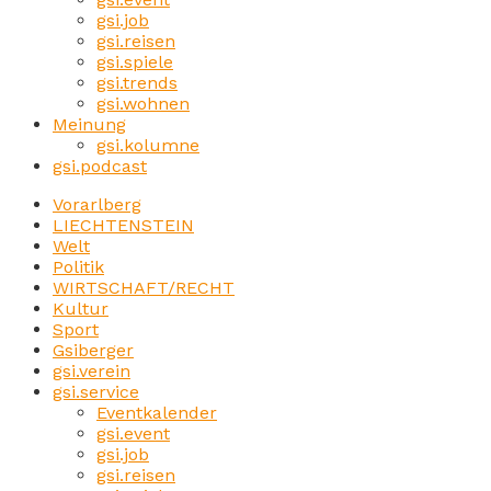
gsi.job
gsi.reisen
gsi.spiele
gsi.trends
gsi.wohnen
Meinung
gsi.kolumne
gsi.podcast
Vorarlberg
LIECHTENSTEIN
Welt
Politik
WIRTSCHAFT/RECHT
Kultur
Sport
Gsiberger
gsi.verein
gsi.service
Eventkalender
gsi.event
gsi.job
gsi.reisen