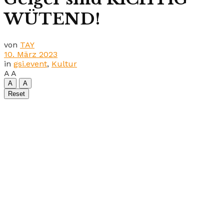
WÜTEND!
von
TAY
10. März 2023
in
gsi.event
,
Kultur
A
A
A
A
Reset