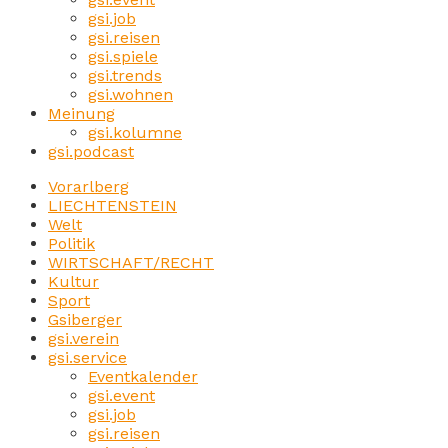
gsi.job
gsi.reisen
gsi.spiele
gsi.trends
gsi.wohnen
Meinung
gsi.kolumne
gsi.podcast
Vorarlberg
LIECHTENSTEIN
Welt
Politik
WIRTSCHAFT/RECHT
Kultur
Sport
Gsiberger
gsi.verein
gsi.service
Eventkalender
gsi.event
gsi.job
gsi.reisen