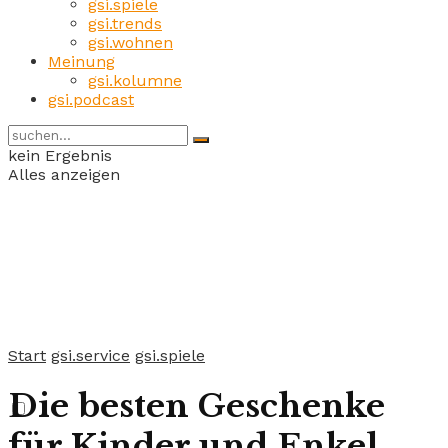
gsi.spiele
gsi.trends
gsi.wohnen
Meinung
gsi.kolumne
gsi.podcast
kein Ergebnis
Alles anzeigen
Start
gsi.service
gsi.spiele
Die besten Geschenke
für Kinder und Enkel