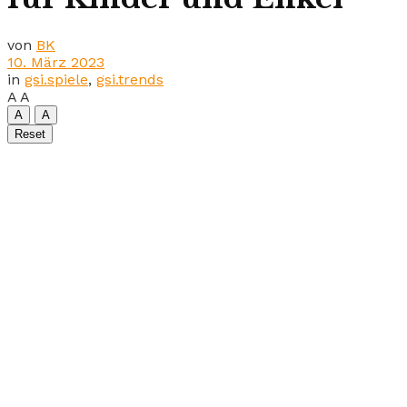
von
BK
10. März 2023
in
gsi.spiele
,
gsi.trends
A
A
A
A
Reset