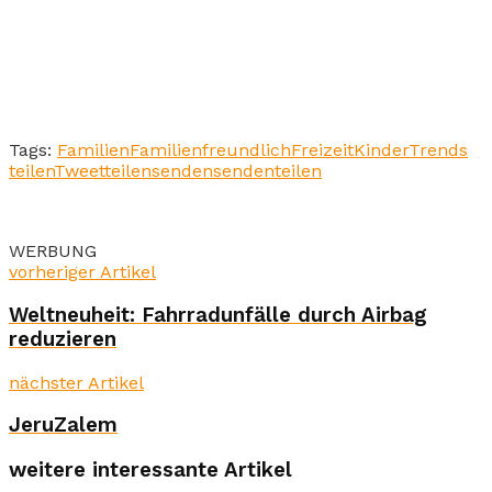
Tags:
Familien
Familienfreundlich
Freizeit
Kinder
Trends
teilen
Tweet
teilen
senden
senden
teilen
WERBUNG
vorheriger Artikel
Weltneuheit: Fahrradunfälle durch Airbag
reduzieren
nächster Artikel
JeruZalem
weitere interessante Artikel