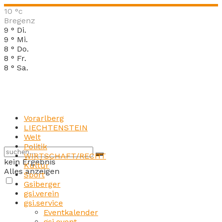
10
°c
Bregenz
9
°
Di.
9
°
Mi.
8
°
Do.
8
°
Fr.
8
°
Sa.
Vorarlberg
LIECHTENSTEIN
Welt
Politik
WIRTSCHAFT/RECHT
kein Ergebnis
Kultur
Alles anzeigen
Sport
Gsiberger
gsi.verein
gsi.service
Eventkalender
gsi.event