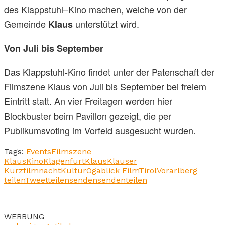
des Klappstuhl–Kino machen, welche von der
Gemeinde
unterstützt wird.
Klaus
Von Juli bis September
Das Klappstuhl-Kino findet unter der Patenschaft der
Filmszene Klaus von Juli bis September bei freiem
Eintritt statt. An vier Freitagen werden hier
Blockbuster beim Pavillon gezeigt, die per
Publikumsvoting im Vorfeld ausgesucht wurden.
Tags:
Events
Filmszene
Klaus
Kino
Klagenfurt
Klaus
Klauser
Kurzfilmnacht
Kultur
Ogablick Film
Tirol
Vorarlberg
teilen
Tweet
teilen
senden
senden
teilen
WERBUNG