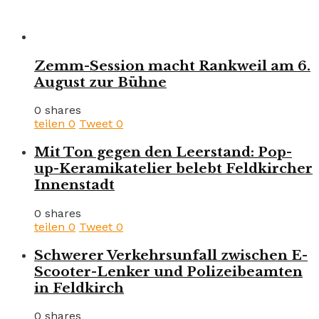
Zemm-Session macht Rankweil am 6.
August zur Bühne
0 shares
teilen
0
Tweet
0
Mit Ton gegen den Leerstand: Pop-
up-Keramikatelier belebt Feldkircher
Innenstadt
0 shares
teilen
0
Tweet
0
Schwerer Verkehrsunfall zwischen E-
Scooter-Lenker und Polizeibeamten
in Feldkirch
0 shares