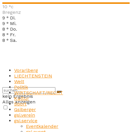
10
°c
Bregenz
9
°
Di.
9
°
Mi.
8
°
Do.
8
°
Fr.
8
°
Sa.
Vorarlberg
LIECHTENSTEIN
Welt
Politik
WIRTSCHAFT/RECHT
kein Ergebnis
Kultur
Alles anzeigen
Sport
Gsiberger
gsi.verein
gsi.service
Eventkalender
gsi.event