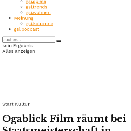
gsi.spiele
gsi.trends
gsi.wohnen
Meinung
gsi.kolumne
gsi.podcast
kein Ergebnis
Alles anzeigen
Start
Kultur
Ogablick Film räumt bei
Staatsmeisterschaft in