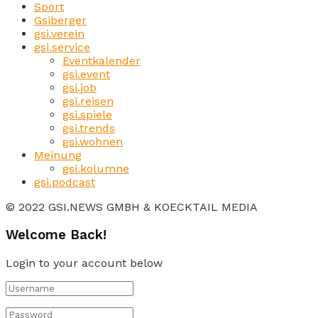
Sport
Gsiberger
gsi.verein
gsi.service
Eventkalender
gsi.event
gsi.job
gsi.reisen
gsi.spiele
gsi.trends
gsi.wohnen
Meinung
gsi.kolumne
gsi.podcast
© 2022 GSI.NEWS GMBH & KOECKTAIL MEDIA
Welcome Back!
Login to your account below