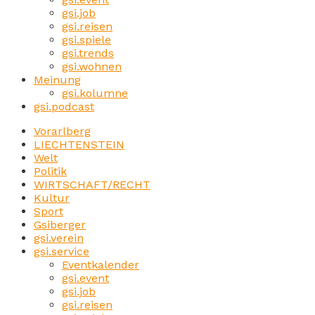
gsi.job
gsi.reisen
gsi.spiele
gsi.trends
gsi.wohnen
Meinung
gsi.kolumne
gsi.podcast
Vorarlberg
LIECHTENSTEIN
Welt
Politik
WIRTSCHAFT/RECHT
Kultur
Sport
Gsiberger
gsi.verein
gsi.service
Eventkalender
gsi.event
gsi.job
gsi.reisen